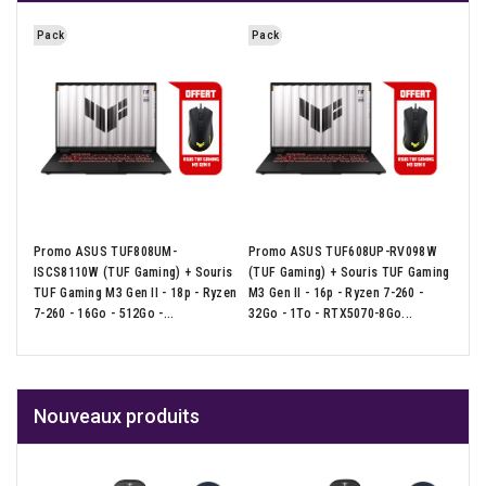
Pack
Pack
Pa
57W
Promo ASUS TUF808UM-
Promo ASUS TUF608UP-RV098W
Pro
ming
ISCS8110W (TUF Gaming) + Souris
(TUF Gaming) + Souris TUF Gaming
(TU
16Go
TUF Gaming M3 Gen II - 18p - Ryzen
M3 Gen II - 16p - Ryzen 7-260 -
M3 G
7-260 - 16Go - 512Go -...
32Go - 1To - RTX5070-8Go...
16G
Nouveaux produits