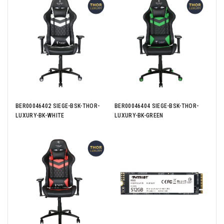
A Z3
BER00046402 SIEGE-BSK-THOR-
BER00046404 SIEGE-BSK-THOR-
AOC
2
LUXURY-BK-WHITE
LUXURY-BK-GREEN
27"