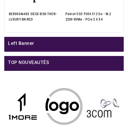
AOC
able
BER00046403 SIEGE-BSK-THOR-
Patriot SSD P300 512 Go - M.2
24.
o -
LUXURY-BK-RED
2280 NVMe - PCIe 3.0 X4
- DP

Left Banner

TOP NOUVEAUTÉS