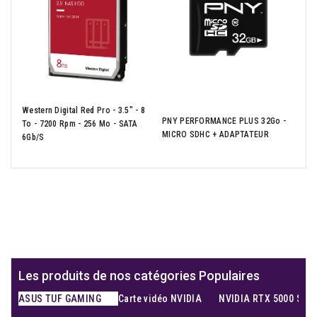
Cru
Western Digital Red Pro - 3.5" - 8
Por
PNY PERFORMANCE PLUS 32Go -
To - 7200 Rpm - 256 Mo - SATA
Com
MICRO SDHC + ADAPTATEUR
6Gb/s
Pla
Les produits de nos catégories Populaires
ASUS TUF GAMING
Carte vidéo NVIDIA
NVIDIA RTX 5000 Seri