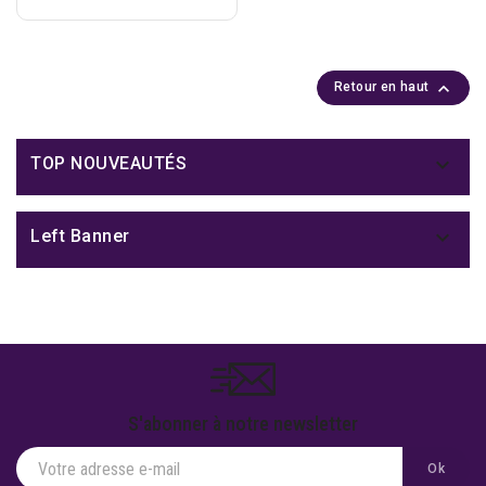

Retour en haut

TOP NOUVEAUTÉS

Left Banner
S'abonner à notre newsletter