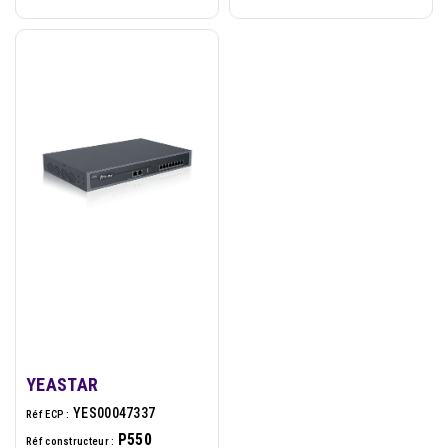
YEASTAR
YES00047337
Réf ECP :
P550
Réf constructeur :