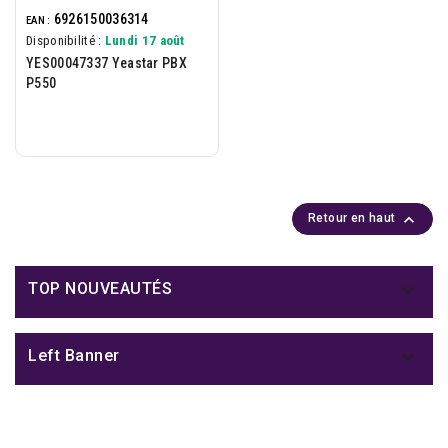
6926150036314
EAN :
Disponibilité :
Lundi 17 août
YES00047337 Yeastar PBX
P550

Retour en haut

TOP NOUVEAUTÉS

Left Banner