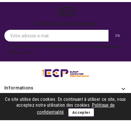
S'abonner à notre newsletter
Je souhaite recevoir des actualités ou des offres promotionnelles
de la part d'ECP.
Informations
keyboard_arrow_down
Produits

Ce site utilise des cookies. En continuant à utiliser ce site, vous
acceptez notre utilisation des cookies.
Politique de
Notre société

confidentialité
Accepter
Gagner avec nous

Suivez-nous
