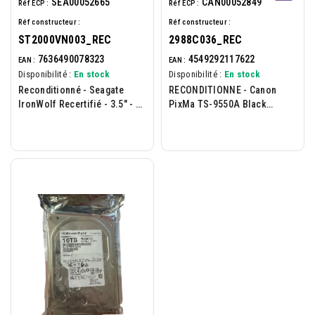
SEA00052665
CAN00052849
Réf ECP :
Réf ECP :
Réf constructeur :
Réf constructeur :
ST2000VN003_REC
2988C036_REC
7636490078323
4549292117622
EAN :
EAN :
Disponibilité :
En stock
Disponibilité :
En stock
Reconditionné - Seagate
RECONDITIONNE - Canon
IronWolf Recertifié - 3.5" - 2
PixMa TS-9550A Black
To - 5400 Rpm - 256 Mo
Impression A3