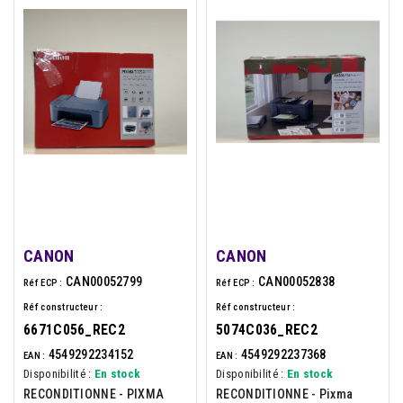
CANON
CANON
CAN00052799
CAN00052838
Réf ECP :
Réf ECP :
Réf constructeur :
Réf constructeur :
6671C056_REC2
5074C036_REC2
4549292234152
4549292237368
EAN :
EAN :
Disponibilité :
En stock
Disponibilité :
En stock
RECONDITIONNE - PIXMA
RECONDITIONNE - Pixma