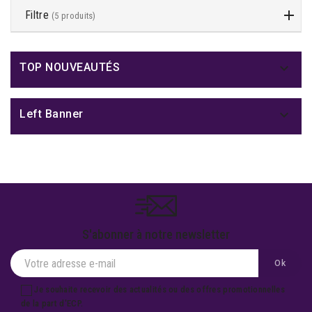
Filtre
(5 produits)

TOP NOUVEAUTÉS

Left Banner
S'abonner à notre newsletter
Je souhaite recevoir des actualités ou des offres promotionnelles
de la part d'ECP.