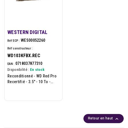
WESTERN DIGITAL
WES00052260
Réf ECP :
Réf constructeur :
WD103KFBX.REC
0718037877310
EAN :
Disponibilité :
En stock
Reconditionné - WD Red Pro
Recertifié - 3.5" - 10 To -
7200 Rpm - 512 Mo - SATA
6Gb/s

Retour en haut