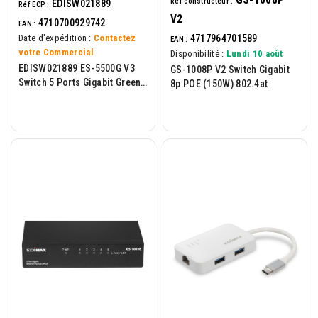
Réf constructeur :
EDISW021889
Réf ECP :
V2
4710700929742
EAN :
4717964701589
Date d'expédition :
Contactez
EAN :
votre Commercial
Disponibilité :
Lundi 10 août
EDISW021889 ES-5500G V3
GS-1008P V2 Switch Gigabit
Switch 5 Ports Gigabit Green
8p POE (150W) 802.4at
Ethernet