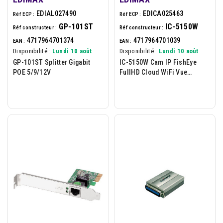
EDIAL027490
EDICA025463
Réf ECP :
Réf ECP :
GP-101ST
IC-5150W
Réf constructeur :
Réf constructeur :
4717964701374
4717964701039
EAN :
EAN :
Disponibilité :
Lundi 10 août
Disponibilité :
Lundi 10 août
GP-101ST Splitter Gigabit
IC-5150W Cam IP FishEye
POE 5/9/12V
FullHD Cloud WiFi Vue
Panoramique