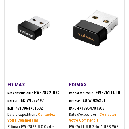
EDIMAX
EDIMAX
EW-7822ULC
EW-7611ULB
Réf constructeur :
Réf constructeur :
EDIWI027497
EDIWI026201
Réf ECP :
Réf ECP :
4717964701602
4717964701305
EAN :
EAN :
Date d'expédition :
Contactez
Date d'expédition :
Contactez
votre Commercial
votre Commercial
Edimax EW-7822ULC Carte
EW-7611ULB 2-In-1 USB WiFi