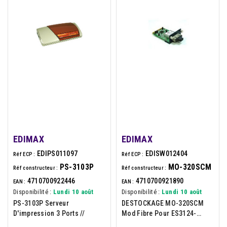
EDIMAX
EDIMAX
EDIPS011097
EDISW012404
Réf ECP :
Réf ECP :
PS-3103P
MO-320SCM
Réf constructeur :
Réf constructeur :
4710700922446
4710700921890
EAN :
EAN :
Disponibilité :
Lundi 10 août
Disponibilité :
Lundi 10 août
PS-3103P Serveur
DESTOCKAGE MO-320SCM
D'impression 3 Ports //
Mod Fibre Pour ES3124-
RE+/REM