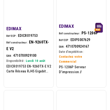
EDIMAX
EDIMAX
PS-1206P
Réf constructeur :
EDICR019753
Réf ECP :
EDIPS007629
Réf ECP :
EN-9260TX-
Réf constructeur :
4710700924167
EAN :
E V2
Date d'expédition :
4710700929100
EAN :
Contactez votre
Disponibilité :
Lundi 10 août
Commercial
EDICR019753 EN-9260TX-E V2
PS-1206P Serveur
Carte Réseau RJ45 Gigabit
D'impression //
PCI-Express