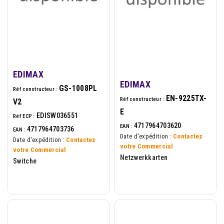
EDIMAX
EDIMAX
GS-1008PL
Réf constructeur :
EN-9225TX-
Réf constructeur :
V2
E
EDISW036551
Réf ECP :
4717964703620
EAN :
4717964703736
EAN :
Date d'expédition :
Contactez
Date d'expédition :
Contactez
votre Commercial
votre Commercial
Netzwerkkarten
Switche