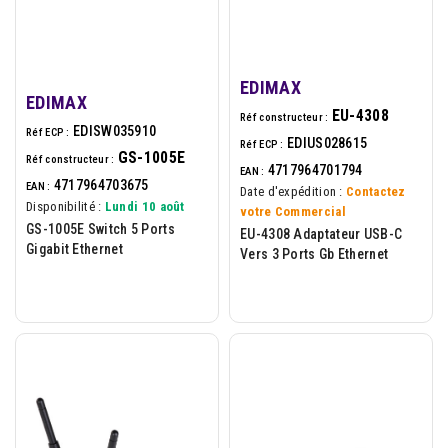
EDIMAX
EDIMAX
EU-4308
Réf constructeur :
EDISW035910
Réf ECP :
EDIUS028615
Réf ECP :
GS-1005E
Réf constructeur :
4717964701794
EAN :
4717964703675
EAN :
Date d'expédition :
Contactez
Disponibilité :
Lundi 10 août
votre Commercial
GS-1005E Switch 5 Ports
EU-4308 Adaptateur USB-C
Gigabit Ethernet
Vers 3 Ports Gb Ethernet