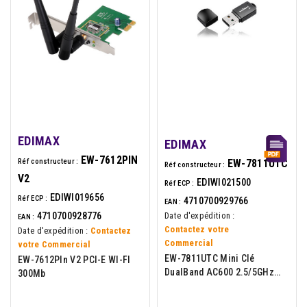
EDIMAX
EDIMAX
EW-7612PIN
Réf constructeur :
EW-7811UTC
Réf constructeur :
V2
EDIWI021500
Réf ECP :
EDIWI019656
Réf ECP :
4710700929766
EAN :
4710700928776
Date d'expédition :
EAN :
Contactez votre
Date d'expédition :
Contactez
Commercial
votre Commercial
EW-7811UTC Mini Clé
EW-7612PIn V2 PCI-E WI-FI
DualBand AC600 2.5/5GHz
300Mb
USB2