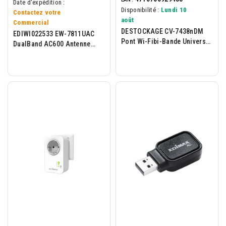
Date d'expédition :
Disponibilité :
Lundi 10
Contactez votre
août
Commercial
DESTOCKAGE CV-7438nDM
EDIWI022533 EW-7811UAC
Pont Wi-Fibi-Bande Universel
DualBand AC600 Antenne
N600 Pour TV
Fixe 5/7dBi USB2