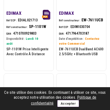
EDIMAX
EDIMAX
EW-7611UCB
EDIAL021713
Réf ECP :
Réf constructeur :
SP-1101W
EDIWI030704
Réf constructeur :
Réf ECP :
4710700929803
4717964703187
EAN :
EAN :
Disponibilité :
Lundi 10
Date d'expédition :
Contactez
août
votre Commercial
SP-1101W Prise Intelligente
EW-7611UCB DualBand AC600
Avec Contrôle À Distance
2.5/5GHz + Bluetooth USB
Ce site utilise des cookies. En continuant à utiliser ce site, vous
acceptez notre utilisation des cookies.
Politique de
confidentialité
Accepter