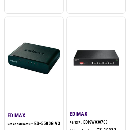
EDIMAX
EDIMAX
EDISW030703
Réf ECP :
ES-5500G V3
Réf constructeur :
GS-1008P