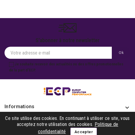
S'abonner à notre newsletter
Je souhaite recevoir des actualités ou des offres promotionnelles
de la part d'ECP.
Informations
keyboard_arrow_down
Produits

Ce site utilise des cookies. En continuant à utiliser ce site, vous
acceptez notre utilisation des cookies.
Politique de
Notre société

confidentialité
Accepter