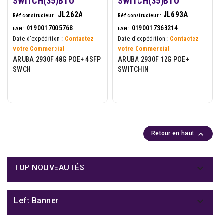
SWITCH(35)BTO
SWITCH(35)BTO
JL262A
JL693A
Réf constructeur :
Réf constructeur :
0190017005768
0190017368214
EAN :
EAN :
Date d'expédition :
Contactez
Date d'expédition :
Contactez
votre Commercial
votre Commercial
ARUBA 2930F 48G POE+ 4SFP
ARUBA 2930F 12G POE+
SWCH
SWITCHIN

Retour en haut

TOP NOUVEAUTÉS

Left Banner