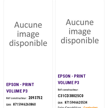
EPSON - PRINT
VOLUME P3
EPSON - PRINT
Réf constructeur :
VOLUME P3
C31CD38025C0
2093752
Réf constructeur :
8715946620534
EAN :
8715946260860
EAN :
Date d'expédition :
Contactez