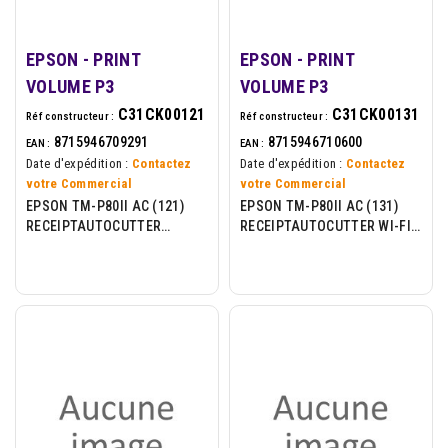
EPSON - PRINT
EPSON - PRINT
VOLUME P3
VOLUME P3
C31CK00121
C31CK00131
Réf constructeur :
Réf constructeur :
8715946709291
8715946710600
EAN :
EAN :
Date d'expédition :
Contactez
Date d'expédition :
Contactez
votre Commercial
votre Commercial
EPSON TM-P80II AC (121)
EPSON TM-P80II AC (131)
RECEIPTAUTOCUTTER
RECEIPTAUTOCUTTER WI-FI
BLUETOOTH USB-C EU
USB-C EU