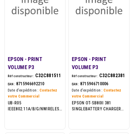
EPSON - PRINT
EPSON - PRINT
VOLUME P3
VOLUME P3
C32C881511
C32C882381
Réf constructeur :
Réf constructeur :
8715946692210
8715946710006
EAN :
EAN :
Date d'expédition :
Contactez
Date d'expédition :
Contactez
votre Commercial
votre Commercial
UB-R05
EPSON OT-SB80II 381
IEEE802.11A/B/G/NWIRELESS
SINGLEBATTERY CHARGER
LAN IF
FOR OT-BY80II