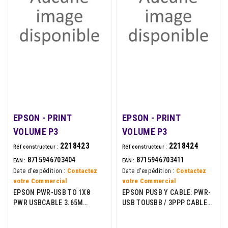
EPSON - PRINT
EPSON - PRINT
VOLUME P3
VOLUME P3
2218423
2218424
Réf constructeur :
Réf constructeur :
8715946703404
8715946703411
EAN :
EAN :
Date d'expédition :
Contactez
Date d'expédition :
Contactez
votre Commercial
votre Commercial
EPSON PWR-USB TO 1X8
EPSON PUSB Y CABLE: PWR-
PWR USBCABLE 3.65M
USB TOUSBB / 3PPP CABLE
BLACK
3.0M BLACK