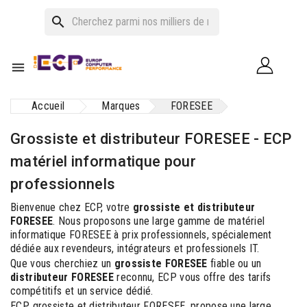
search

Accueil
Marques
FORESEE
Grossiste et distributeur FORESEE - ECP
matériel informatique pour
professionnels
Bienvenue chez ECP, votre
grossiste et distributeur
FORESEE
. Nous proposons une large gamme de matériel
informatique FORESEE à prix professionnels, spécialement
dédiée aux revendeurs, intégrateurs et professionels IT.
Que vous cherchiez un
grossiste FORESEE
fiable ou un
distributeur FORESEE
reconnu, ECP vous offre des tarifs
compétitifs et un service dédié.
ECP, grossiste et distributeur FORESEE, propose une large