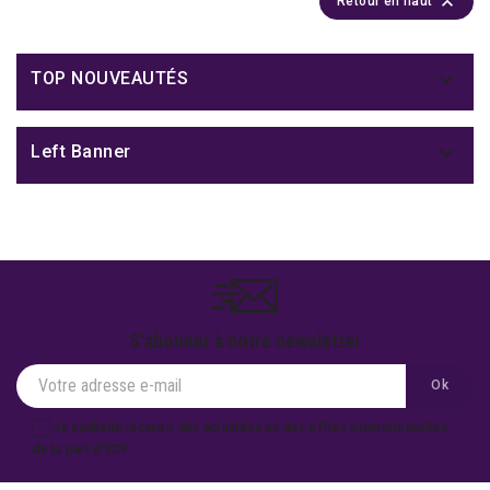

Retour en haut

TOP NOUVEAUTÉS

Left Banner
S'abonner à notre newsletter
Je souhaite recevoir des actualités ou des offres promotionnelles
de la part d'ECP.