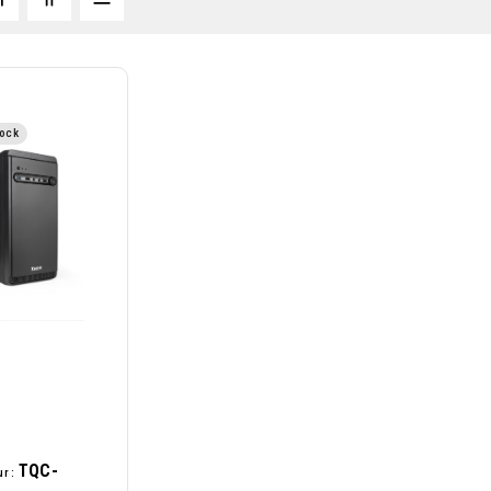
tock
TQC-
r :