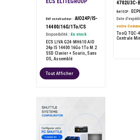
ECS ELITEGROUP
4702U3C-
ECP
Réf ECP :
AIO24P/I5-
Date d'expédi
Réf constructeur :
votre Comme
14400/16G/1To/CS
TooQ TQC-4
Disponibilité :
En stock
Centrale Mi
ECS LIVA G24-MH610 AIO
24p I5 14400 16Go 1To M.2
SSD Clavier + Souris, Sans
OS, Assemblé
Tout Afficher