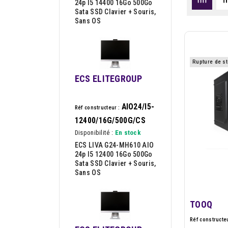
24p I5 14400 16Go 500Go
Sata SSD Clavier + Souris,
Sans OS
Rupture de s
ECS ELITEGROUP
AIO24/I5-
Réf constructeur :
12400/16G/500G/CS
Disponibilité :
En stock
ECS LIVA G24-MH610 AIO
24p I5 12400 16Go 500Go
Sata SSD Clavier + Souris,
Sans OS
TOOQ
Réf constructeu