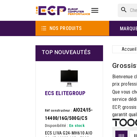

search

NOS PRODUITS
MARQU
Accueil
TOP NOUVEAUTÉS
Grossis
Bienvenue c
prix profess
Que vous ch
ECS ELITEGROUP
service dédi
ECP, grossis
AIO24/I5-
Réf constructeur :
garantit qua
14400/16G/500G/CS
Disponibilité :
En stock
ECS LIVA G24-MH610 AIO