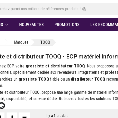
ES
NOUVEAUTES
PROMOTIONS
LES RECOMMA

Marques
TOOQ
te et distributeur TOOQ - ECP matériel infor
hez ECP, votre
grossiste et distributeur TOOQ
. Nous proposons u
ionnels, spécialement dédiée aux revendeurs, intégrateurs et professi
erchiez un
grossiste TOOQ
fiable ou un
distributeur TOOQ
reconnu
é.
te et distributeur TOOQ, propose une large gamme de matériel inform
lité, disponibilité, et service dédié. Retrouvez toutes les solutions
Il y a 1 produit.