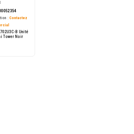
B
00052354
tion :
Contactez
rcial
702U3C-B Unité
ni Tower Noir