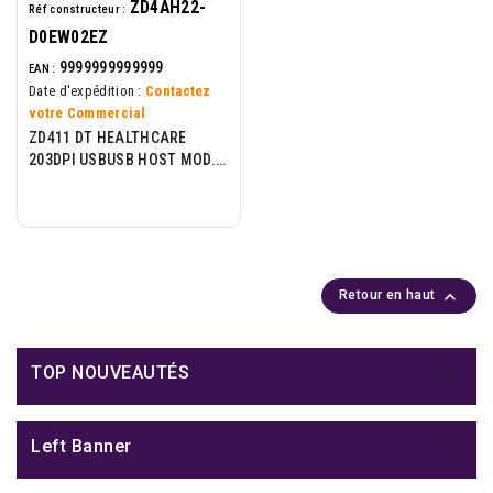
ZD4AH22-
Réf constructeur :
D0EW02EZ
9999999999999
EAN :
Date d'expédition :
Contactez
votre Commercial
ZD411 DT HEALTHCARE
203DPI USBUSB HOST MOD.
CONN SLOT 802.11AC

Retour en haut

TOP NOUVEAUTÉS

Left Banner