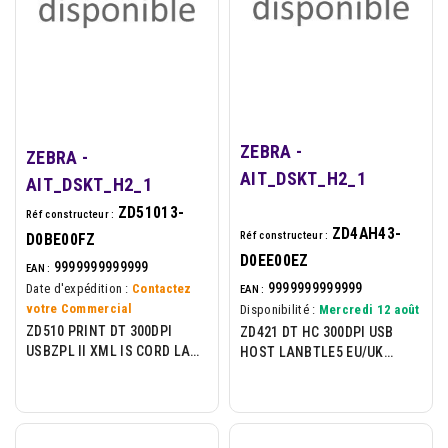
ZEBRA -
ZEBRA -
AIT_DSKT_H2_1
AIT_DSKT_H2_1
ZD51013-
Réf constructeur :
ZD4AH43-
Réf constructeur :
D0BE00FZ
D0EE00EZ
9999999999999
EAN :
9999999999999
Date d'expédition :
Contactez
EAN :
votre Commercial
Disponibilité :
Mercredi 12 août
ZD510 PRINT DT 300DPI
ZD421 DT HC 300DPI USB
USBZPL II XML IS CORD LAN
HOST LANBTLE5 EU/UK
BTLE
SWISS FONT EZPL