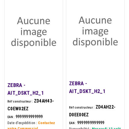
ZEBRA -
ZEBRA -
AIT_DSKT_H2_1
AIT_DSKT_H2_1
ZD4AH43-
Réf constructeur :
ZD4AH22-
Réf constructeur :
C0EW02EZ
D0EE00EZ
9999999999999
EAN :
9999999999999
Date d'expédition :
Contactez
EAN :
votre Commercial
Disponibilité :
Mercredi 12 août