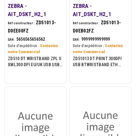
ZEBRA -
ZEBRA -
AIT_DSKT_H2_1
AIT_DSKT_H2_1
ZD51013-
ZD51013-
Réf constructeur :
Réf constructeur :
D0EE00FZ
D0EB02FZ
5656565656562
9999999999999
EAN :
EAN :
Date d'expédition :
Contactez
Date d'expédition :
Contactez
votre Commercial
votre Commercial
ZD510 DT WRISTBAND ZPL II
ZD51013 DT PRINT 300DPI
XML300 DPI EU/UK USB USB
USB BTWRISTBAND ETH
HOST ETH
802.11 EU+UK XML