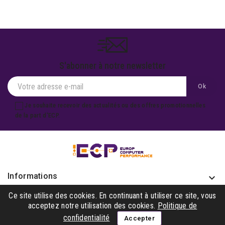
S'abonner à notre newsletter
Je souhaite recevoir des actualités ou des offres promotionnelles
de la part d'ECP.
Informations
keyboard_arrow_down
Produits

Ce site utilise des cookies. En continuant à utiliser ce site, vous
acceptez notre utilisation des cookies.
Politique de
Notre société

confidentialité
Accepter