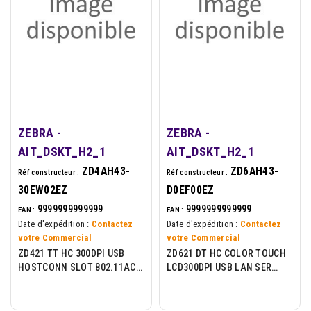
ZEBRA -
ZEBRA -
AIT_DSKT_H2_1
AIT_DSKT_H2_1
ZD4AH43-
ZD6AH43-
Réf constructeur :
Réf constructeur :
30EW02EZ
D0EF00EZ
9999999999999
9999999999999
EAN :
EAN :
Date d'expédition :
Contactez
Date d'expédition :
Contactez
votre Commercial
votre Commercial
ZD421 TT HC 300DPI USB
ZD621 DT HC COLOR TOUCH
HOSTCONN SLOT 802.11AC
LCD300DPI USB LAN SER
BT4 ROW EU/UK
BTLE5 EU/UK