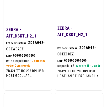
ZEBRA -
ZEBRA -
AIT_DSKT_H2_1
AIT_DSKT_H2_1
ZD4AH42-
Réf constructeur :
ZD4AH42-
Réf constructeur :
C0EW02EZ
C0EE00EZ
9999999999999
EAN :
9999999999999
Date d'expédition :
Contactez
EAN :
votre Commercial
Disponibilité :
Mercredi 12 août
ZD421 TT HC 203 DPI USB
ZD421 TT HC 203 DPI USB
HOSTMODULAR
HOSTLAN BTLE5 EU AND UK
CONNECTIVITY SLOT 802.11
CORDS SWISS