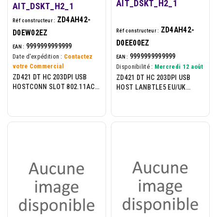
AIT_DSKT_H2_1
AIT_DSKT_H2_1
ZD4AH42-
Réf constructeur :
ZD4AH42-
Réf constructeur :
D0EW02EZ
D0EE00EZ
9999999999999
EAN :
9999999999999
Date d'expédition :
Contactez
EAN :
votre Commercial
Disponibilité :
Mercredi 12 août
ZD421 DT HC 203DPI USB
ZD421 DT HC 203DPI USB
HOSTCONN SLOT 802.11AC
HOST LANBTLE5 EU/UK
BT4 ROW EU/UK
SWISS FONT EZPL