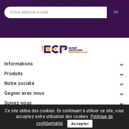
S'abonner à notre newsletter
Je souhaite recevoir des actualités ou des offres promotionnelles
de la part d'ECP.
Informations
keyboard_arrow_down
Produits

Notre société

Gagner avec nous

Suivez-nous

Ce site utilise des cookies. En continuant à utiliser ce site, vous
acceptez notre utilisation des cookies.
Politique de
confidentialité
Accepter