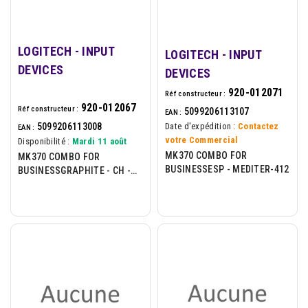
LOGITECH - INPUT
LOGITECH - INPUT
DEVICES
DEVICES
920-012071
Réf constructeur :
920-012067
Réf constructeur :
5099206113107
EAN :
5099206113008
Date d'expédition :
Contactez
EAN :
votre Commercial
Disponibilité :
Mardi 11 août
MK370 COMBO FOR
MK370 COMBO FOR
BUSINESSESP - MEDITER-412
BUSINESSGRAPHITE - CH -
CENTRAL-419