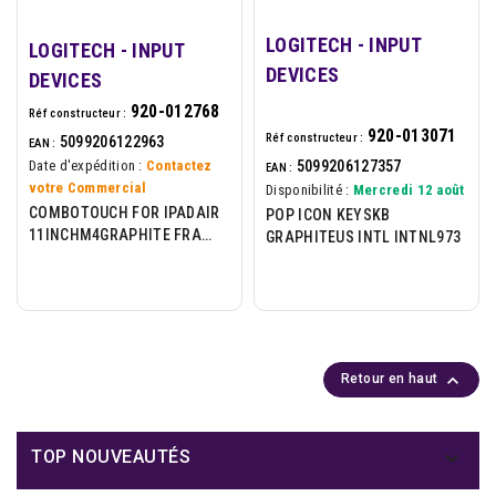
LOGITECH - INPUT
LOGITECH - INPUT
DEVICES
DEVICES
920-012768
Réf constructeur :
920-013071
Réf constructeur :
5099206122963
EAN :
5099206127357
Date d'expédition :
Contactez
EAN :
votre Commercial
Disponibilité :
Mercredi 12 août
COMBOTOUCH FOR IPADAIR
POP ICON KEYSKB
11INCHM4GRAPHITE FRA
GRAPHITEUS INTL INTNL973
WESTMID511

Retour en haut

TOP NOUVEAUTÉS