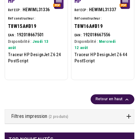
HP
HP
HEWIML31336
HEWIML31337
Réf ECP :
Réf ECP :
Réf constructeur :
Réf constructeur :
T8W15A#B19
T8W16A#B19
192018667501
192018667556
EAN :
EAN :
Disponibilité :
Jeudi 13
Disponibilité :
Mercredi
août
12 août
Traceur HP DesignJet Z6 24
Traceur HP DesignJet Z6 44
PostScript
PostScript

Retour en haut
Filtres impression
(2 produits)