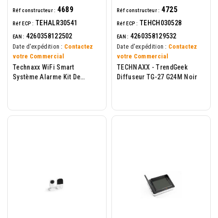
4689
4725
Réf constructeur :
Réf constructeur :
TEHALR30541
TEHCH030528
Réf ECP :
Réf ECP :
4260358122502
4260358129532
EAN :
EAN :
Date d'expédition :
Contactez
Date d'expédition :
Contactez
votre Commercial
votre Commercial
Technaxx WiFi Smart
TECHNAXX - TrendGeek
Système Alarme Kit De
Diffuseur TG-27 G24M Noir
Démarrage TX-84