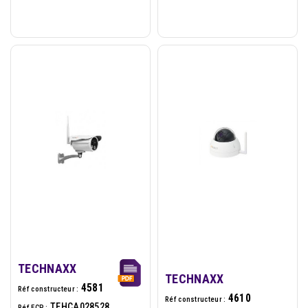
FullHD TX-92
Chargement TX-100
TECHNAXX
TECHNAXX
4581
Réf constructeur :
4610
Réf constructeur :
TEHCA028528
Réf ECP :