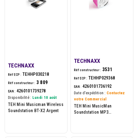
TECHNAXX
TECHNAXX
3531
Réf constructeur :
TEHHP030218
Réf ECP :
TEHHP029368
Réf ECP :
3 809
Réf constructeur :
4260101736192
EAN :
4260101739278
EAN :
Date d'expédition :
Contactez
Disponibilité :
Lundi 10 août
votre Commercial
TEH Mini Musicman Wireless
TEH Mini MusicMan
Soundstation BT-X2 Argent
Soundstation MP3
In(Jack/USB/SD) 600mAh
Pink