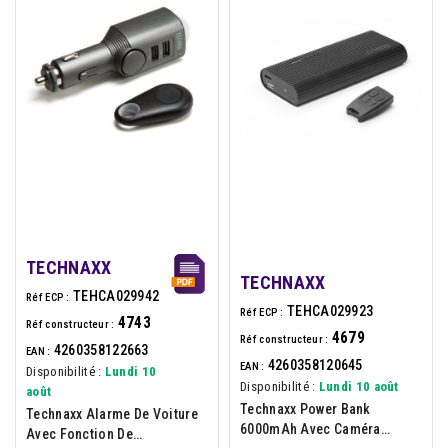
TECHNAXX
TECHNAXX
TEHCA029942
Réf ECP :
TEHCA029923
Réf ECP :
4743
Réf constructeur :
4679
Réf constructeur :
4260358122663
EAN :
4260358120645
EAN :
Disponibilité :
Lundi 10
Disponibilité :
Lundi 10 août
août
Technaxx Power Bank
Technaxx Alarme De Voiture
6000mAh Avec Caméra
Avec Fonction De