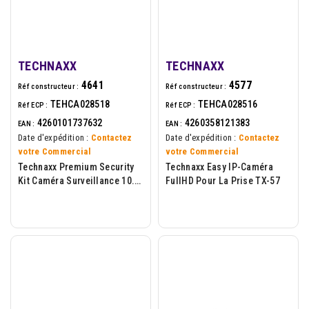
TECHNAXX
TECHNAXX
4641
4577
Réf constructeur :
Réf constructeur :
TEHCA028518
TEHCA028516
Réf ECP :
Réf ECP :
4260101737632
4260358121383
EAN :
EAN :
Date d'expédition :
Contactez
Date d'expédition :
Contactez
votre Commercial
votre Commercial
Technaxx Premium Security
Technaxx Easy IP-Caméra
Kit Caméra Surveillance 10.1
FullHD Pour La Prise TX-57
Moniteur TX-29