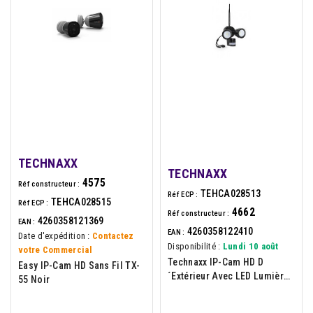
TECHNAXX
TECHNAXX
4575
Réf constructeur :
TEHCA028513
Réf ECP :
TEHCA028515
Réf ECP :
4662
Réf constructeur :
4260358121369
EAN :
4260358122410
EAN :
Date d'expédition :
Contactez
Disponibilité :
Lundi 10 août
votre Commercial
Technaxx IP-Cam HD D
Easy IP-Cam HD Sans Fil TX-
´extérieur Avec LED Lumière
55 Noir
Crue TX-83