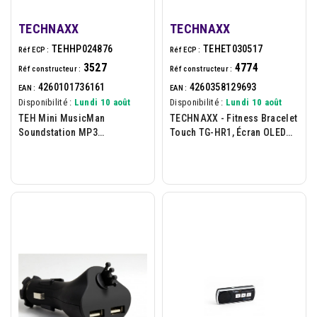
TECHNAXX
TECHNAXX
TEHHP024876
TEHET030517
Réf ECP :
Réf ECP :
3527
4774
Réf constructeur :
Réf constructeur :
4260101736161
4260358129693
EAN :
EAN :
Disponibilité :
Lundi 10 août
Disponibilité :
Lundi 10 août
TEH Mini MusicMan
TECHNAXX - Fitness Bracelet
Soundstation MP3
Touch TG-HR1, Écran OLED
In(Jack/USB/SD) 600mAh
0.42 Noir