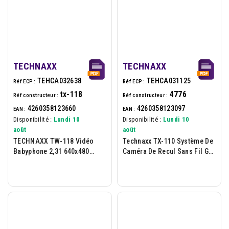
TECHNAXX
TECHNAXX
TEHCA032638
TEHCA031125
Réf ECP :
Réf ECP :
tx-118
4776
Réf constructeur :
Réf constructeur :
4260358123660
4260358123097
EAN :
EAN :
Disponibilité :
Lundi 10
Disponibilité :
Lundi 10
août
août
TECHNAXX TW-118 Vidéo
Technaxx TX-110 Système De
Babyphone 2,31 640x480
Caméra De Recul Sans Fil Gar
Rotation 360° G/D Micro/HP
2ans