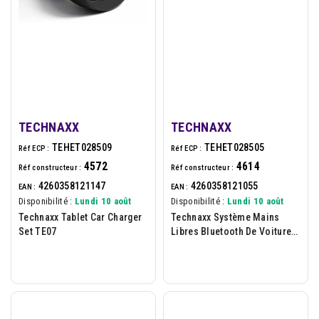
TECHNAXX
TECHNAXX
TEHET028509
TEHET028505
Réf ECP :
Réf ECP :
4572
4614
Réf constructeur :
Réf constructeur :
4260358121147
4260358121055
EAN :
EAN :
Disponibilité :
Lundi 10 août
Disponibilité :
Lundi 10 août
Technaxx Tablet Car Charger
Technaxx Système Mains
Set TE07
Libres Bluetooth De Voiture
BT-X22