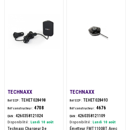
TECHNAXX
TECHNAXX
TEHET028498
TEHET028493
Réf ECP :
Réf ECP :
4708
4676
Réf constructeur :
Réf constructeur :
4260358121024
4260358121109
EAN :
EAN :
Disponibilité :
Lundi 10 août
Disponibilité :
Lundi 10 août
Technaxx Chargeur De
Émetteur FMT1100BT Avec