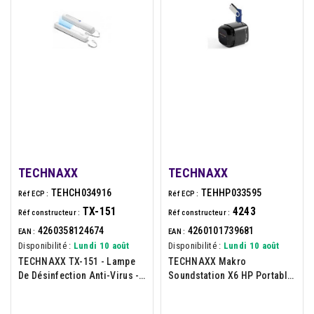
TECHNAXX
TECHNAXX
TEHCH034916
TEHHP033595
Réf ECP :
Réf ECP :
TX-151
4243
Réf constructeur :
Réf constructeur :
4260358124674
4260101739681
EAN :
EAN :
Disponibilité :
Lundi 10 août
Disponibilité :
Lundi 10 août
TECHNAXX TX-151 - Lampe
TECHNAXX Makro
De Désinfection Anti-Virus -
Soundstation X6 HP Portable
3W - UV 253,7nm
Avec Radio Intégrée USB 3W
Noir