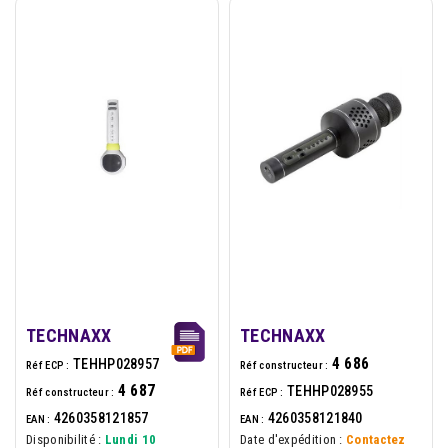
TECHNAXX
TECHNAXX
4 686
TEHHP028957
Réf ECP :
Réf constructeur :
4 687
TEHHP028955
Réf constructeur :
Réf ECP :
4260358121857
4260358121840
EAN :
EAN :
Disponibilité :
Lundi 10
Date d'expédition :
Contactez