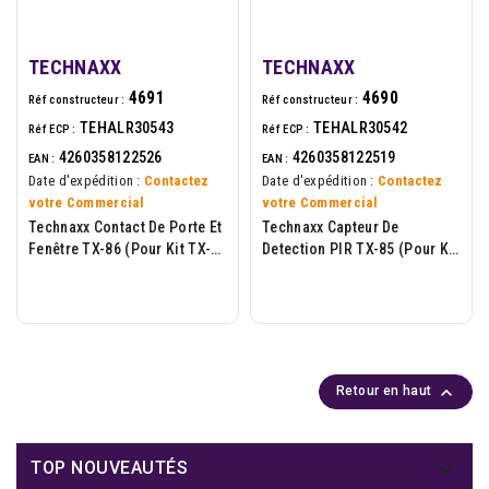
TECHNAXX
TECHNAXX
4691
4690
Réf constructeur :
Réf constructeur :
TEHALR30543
TEHALR30542
Réf ECP :
Réf ECP :
4260358122526
4260358122519
EAN :
EAN :
Date d'expédition :
Contactez
Date d'expédition :
Contactez
votre Commercial
votre Commercial
Technaxx Contact De Porte Et
Technaxx Capteur De
Fenêtre TX-86 (pour Kit TX-
Detection PIR TX-85 (pour Kit
84)
TX-84)

Retour en haut

TOP NOUVEAUTÉS