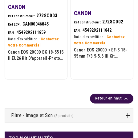
CANON
CANON
2728C003
Réf constructeur :
2728C002
Réf constructeur :
CAN00046845
Réf ECP :
4549292111842
EAN :
4549292111859
EAN :
Date d'expédition :
Contactez
Date d'expédition :
Contactez
votre Commercial
votre Commercial
Canon EOS 2000D + EF-S 18-
Canon EOS 2000D BK 18-55 IS
55mm F/3.5-5.6 III Kit
II EU26 Kit D'appareil-Photo
D'appareil-Photo SLR 24,1
SLR 24,1 MP CMOS 6000 X
MP CMOS 6000 X 4000...
4000 Pixels Noir

Retour en haut
Filtre - Image et Son
(2 produits)