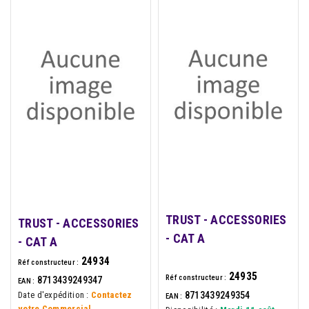
TRUST - ACCESSORIES
TRUST - ACCESSORIES
- CAT A
- CAT A
24934
Réf constructeur :
24935
Réf constructeur :
8713439249347
EAN :
8713439249354
Date d'expédition :
Contactez
EAN :
votre Commercial