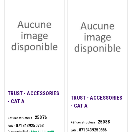
TRUST - ACCESSORIES
TRUST - ACCESSORIES
- CAT A
- CAT A
25076
Réf constructeur :
25088
Réf constructeur :
8713439250763
EAN :
8713439250886
EAN :
Disponibilité :
Mardi 11 août