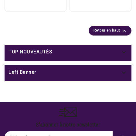
201720
PAY

Retour en haut

TOP NOUVEAUTÉS

Left Banner
S'abonner à notre newsletter