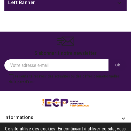

Left Banner
S'abonner à notre newsletter
Je souhaite recevoir des actualités ou des offres promotionnelles
de la part d'ECP.
Informations
keyboard_arrow_down
Produits

Ce site utilise des cookies. En continuant à utiliser ce site, vous