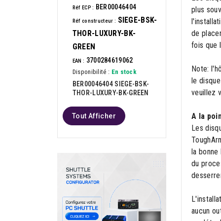
BER00046404
Réf ECP :
plus sou
SIEGE-BSK-
l'install
Réf constructeur :
de placer
THOR-LUXURY-BK-
fois que 
GREEN
3700284619062
EAN :
Note: l'h
Disponibilité :
En stock
le disqu
BER00046404 SIEGE-BSK-
veuillez 
THOR-LUXURY-BK-GREEN
A la poi
Tout Afficher
Les disq
ToughArmo
la bonne 
du proces
desserrer
L'install
aucun out