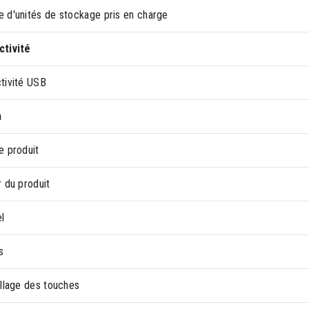
 d'unités de stockage pris en charge
tivité
tivité USB
n
e produit
 du produit
l
s
illage des touches