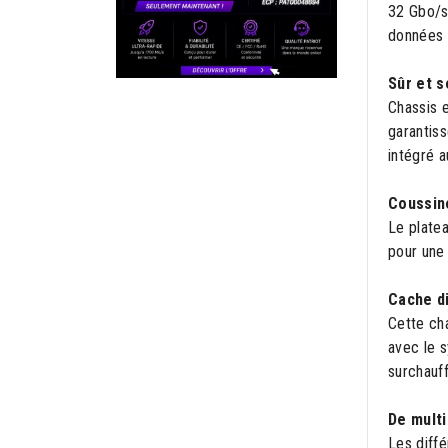
32 Gbo/s,
données t
Sûr et s
Chassis 
garantiss
intégré a
Coussin
Le plate
pour une 
Cache d
Cette cha
avec le 
surchauf
De multi
Les diff