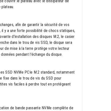
 de couvrir le plateau avec le dissipateur de
 plateau.
changes, afin de garantir la sécurité de vos
il y a une forte possibilité de chocs statiques,
ante d'installation des disques M.2, le casier
lenche dans le trou de vis SSD, le disque sera
teur de mise à la terre protège votre lecteur
os données pendant l'échange du disque.
isques SSD NVMe PCIe M.2 standard, notamment
fixe dans le trou de vis du SSD pour
etites vis faciles à perdre tout en protégeant
fication de bande passante NVMe complète de