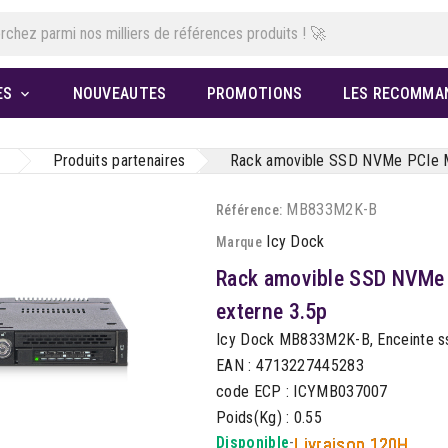
ES
NOUVEAUTES
PROMOTIONS
LES RECOMMA

Produits partenaires
Rack amovible SSD NVMe PCIe M.
MB833M2K-B
Référence:
Icy Dock
Marque
Rack amovible SSD NVMe 
externe 3.5p
Icy Dock MB833M2K-B, Enceinte ssd
EAN : 4713227445283
code ECP : ICYMB037007
Poids(Kg) : 0.55
Disponible
-
Livraison 120H