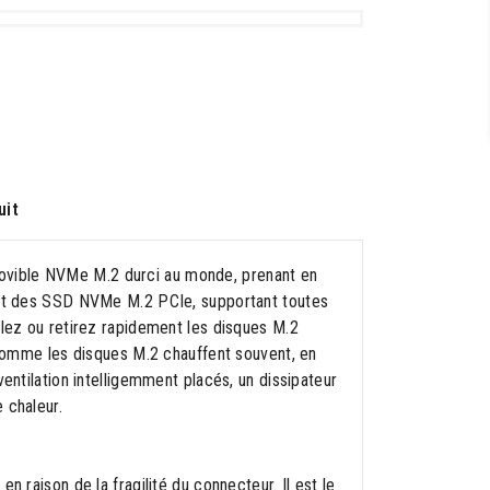
uit
ovible NVMe M.2 durci au monde, prenant en
sant des SSD NVMe M.2 PCIe, supportant toutes
llez ou retirez rapidement les disques M.2
. Comme les disques M.2 chauffent souvent, en
entilation intelligemment placés, un dissipateur
 chaleur.
n raison de la fragilité du connecteur. Il est le