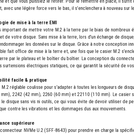
e et que vous puissiez le retirer. Pour le remettre en place, il suffit
t, avec une légère force vers le bas, il s'enclenchera à nouveau sur le
gie de mise à la terre EMI
ès important de mettre votre M.2 à la terre par le biais de nombreux é
t de votre disque. Sans mise à la terre, lors d'un échange de disque, 
ndommager les données sur le disque. Grâce à notre conception innov
ble fait office de mise à la terre et, une fois que le casier M.2 s'enc
terre par le plateau et le boîtier du boîtier. La conception du connec
s surtensions électriques statiques, ce qui garantit la sécurité de v
ilité facile & pratique
r M.2 réglable coulisse pour s'adapter à toutes les longueurs de d
 mm), 2242 (42 mm), 2260 (60 mm) et 22110 (110 mm). Le casier se 
 le disque sans vis ni outils, ce qui vous évite de devoir utiliser de p
sque contre les vibrations et les dommages dus aux mouvements.
ance supérieure
le connecteur NVMe U.2 (SFF-8643) pour prendre en charge la spéci