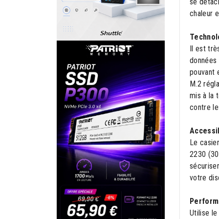
se détach
chaleur e
Technolo
Il est tr
données e
pouvant e
M.2 régla
mis à la 
contre le
Accessib
Le casie
2230 (30
sécuriser
votre di
Perform
Utilise 