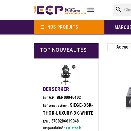

search

NOS PRODUITS
MARQU
Accueil
TOP NOUVEAUTÉS
BERSERKER
BER00046402
Réf ECP :
SIEGE-BSK-
Réf constructeur :
THOR-LUXURY-BK-WHITE
3700284619048
EAN :
Disponibilité :
En stock