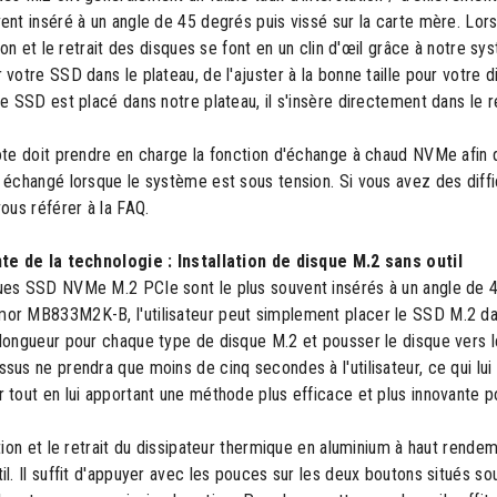
vent inséré à un angle de 45 degrés puis vissé sur la carte mère. L
ation et le retrait des disques se font en un clin d'œil grâce à notre s
 votre SSD dans le plateau, de l'ajuster à la bonne taille pour votr
le SSD est placé dans notre plateau, il s'insère directement dans le 
ôte doit prendre en charge la fonction d'échange à chaud NVMe afin 
e échangé lorsque le système est sous tension. Si vous avez des dif
vous référer à la FAQ.
nte de la technologie : Installation de disque M.2 sans outil
ues SSD NVMe M.2 PCIe sont le plus souvent insérés à un angle de 45
r MB833M2K-B, l'utilisateur peut simplement placer le SSD M.2 dans l
longueur pour chaque type de disque M.2 et pousser le disque vers le
sus ne prendra que moins de cinq secondes à l'utilisateur, ce qui lui 
 tout en lui apportant une méthode plus efficace et plus innovante po
ation et le retrait du dissipateur thermique en aluminium à haut rende
il. Il suffit d'appuyer avec les pouces sur les deux boutons situés so