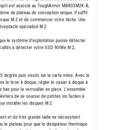
orsqu'il est associé au ToughArmor MB833M2K-B,
ystème de plateau de conception unique. Il suffit
e disque M.2 et de commencer votre tâche. Une
réceptacle spécialisé M.2.
que le système d'exploitation puisse détecter
ficultés à détecter votre SSD NVMe M.2,
 degrés puis vissés sur la carte mère. Avec le
e tiroir à disque, régler le casier à disque à
 bas pour le verrouiller en place. L'ensemble
évitera de se soucier de petites vis faciles à
ur installer les disques M.2.
ment et de très grande taille ne nécessitent
us le plateau pour que le dissipateur thermique