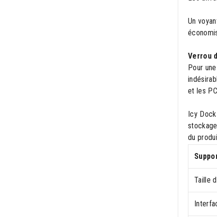
Un voyant
économise
Verrou 
Pour une 
indésirab
et les P
Icy Dock
stockage:
du produi
Suppo
Taille 
Interf