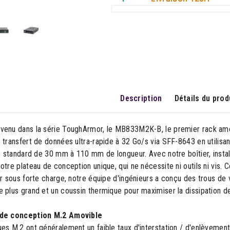
Description
Détails du prod
venu dans la série ToughArmor, le MB833M2K-B, le premier rack am
e transfert de données ultra-rapide à 32 Go/s via SFF-8643 en utili
es standard de 30 mm à 110 mm de longueur. Avec notre boîtier, insta
otre plateau de conception unique, qui ne nécessite ni outils ni vis
er sous forte charge, notre équipe d'ingénieurs a conçu des trous de v
 plus grand et un coussin thermique pour maximiser la dissipation de
 de conception M.2 Amovible
es M.2 ont généralement un faible taux d'interstation / d'enlèvement e