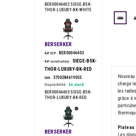
BER00046402 SIEGE-BSK-
THOR-LUXURY-BK-WHITE
BERSERKER
BER00046403
Réf ECP :
SIEGE-BSK-
Réf constructeur :
THOR-LUXURY-BK-RED
Nouveau 
3700284619055
EAN :
charge l
Disponibilité :
En stock
les taill
BER00046403 SIEGE-BSK-
THOR-LUXURY-BK-RED
grâce à n
particuli
thermique
Plateau
BERSERKER
Les disqu