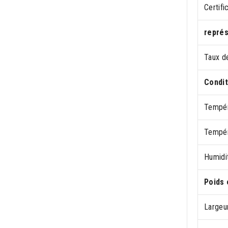
Certifi
représ
Taux d
Condit
Tempér
Tempér
Humidi
Poids 
Largeu