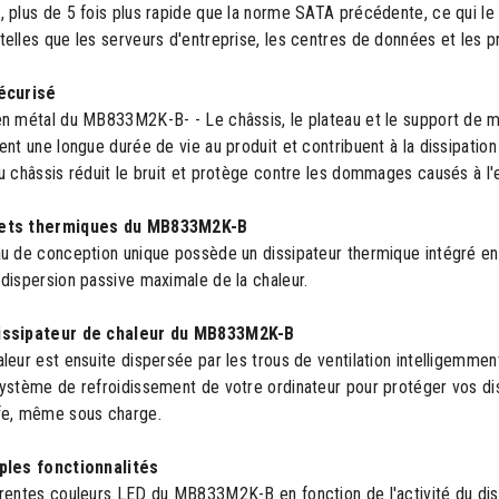
 plus de 5 fois plus rapide que la norme SATA précédente, ce qui le
elles que les serveurs d'entreprise, les centres de données et les 
écurisé
en métal du MB833M2K-B- - Le châssis, le plateau et le support de 
ent une longue durée de vie au produit et contribuent à la dissipatio
u châssis réduit le bruit et protège contre les dommages causés à l
ets thermiques du MB833M2K-B
au de conception unique possède un dissipateur thermique intégré en
dispersion passive maximale de la chaleur.
issipateur de chaleur du MB833M2K-B
leur est ensuite dispersée par les trous de ventilation intelligemmen
système de refroidissement de votre ordinateur pour protéger vos d
fe, même sous charge.
ples fonctionnalités
érentes couleurs LED du MB833M2K-B en fonction de l'activité du di