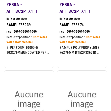
ZEBRA -
ZEBRA -
AIT_BCSP_X1_1
AIT_BCSP_X1_1
Réf constructeur :
Réf constructeur :
SAMPLE35939
SAMPLE33674
9999999999999
9999999999999
EAN :
EAN :
Date d'expédition :
Contactez
Date d'expédition :
Contactez
votre Commercial
votre Commercial
Z-PERFORM 1000D-E
SAMPLE POLYPROPYLENE
102X76MMUNCOATED PERM
76X76MM DTEXP33674D
ADH 76MM CORE LP
PERM ADH 76MM CORE