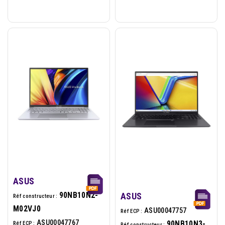
Portable 16p - Intel I7-
Portable 16p - Intel I7-
13620H - 16Go - 512Go -
13620H - 16Go - 1To - W11P
W11P -...
-...
ASUS
90NB10N2-
ASUS
Réf constructeur :
M02VJ0
ASU00047757
Réf ECP :
ASU00047767
90NB10N3-
Réf ECP :
Réf constructeur :