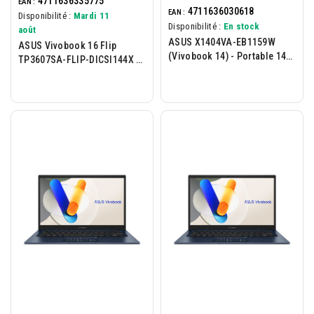
4711636335775
EAN :
4711636030618
EAN :
Disponibilité :
Mardi 11
Disponibilité :
En stock
août
ASUS X1404VA-EB1159W
ASUS Vivobook 16 Flip
(Vivobook 14) - Portable 14p
TP3607SA-FLIP-DICSI144X -
- Intel Core 5-120U - 16Go -
16p Tactile - Intel Core Ultra
512Go - W11H - Bleu
7 - 16 Go - 512 Go...