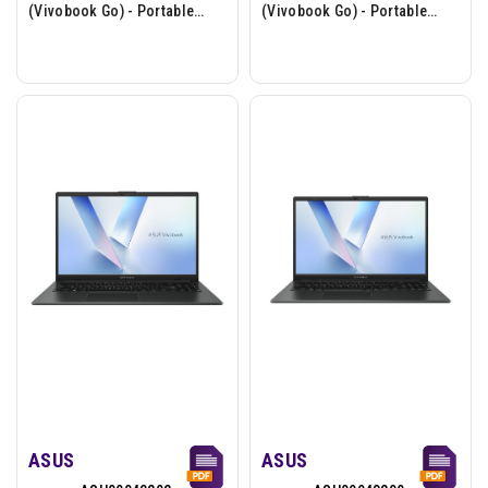
(Vivobook Go) - Portable
(Vivobook Go) - Portable
15,6p - AMD Ryzen 5-7520U -
15.6p - AMD Ryzen 3-30 -
8Go - 512Go - W11H - Noir
16Go - 512Go - W11H - Noir
ASUS
ASUS