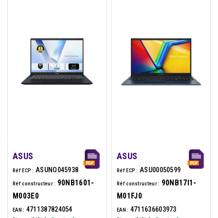
ASUS
ASUS
ASUNO045938
ASU00050599
Réf ECP :
Réf ECP :
90NB1601-
90NB17I1-
Réf constructeur :
Réf constructeur :
M003E0
M01FJ0
4711387824054
4711636603973
EAN :
EAN :