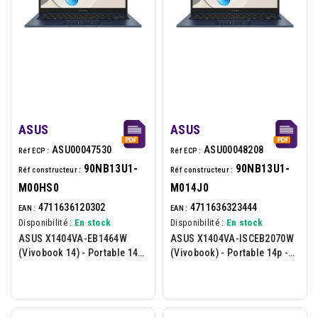
ASUS
ASUS
ASU00047530
ASU00048208
Réf ECP :
Réf ECP :
90NB13U1-
90NB13U1-
Réf constructeur :
Réf constructeur :
M00HS0
M014J0
4711636120302
4711636323444
EAN :
EAN :
Disponibilité :
En stock
Disponibilité :
En stock
ASUS X1404VA-EB1464W
ASUS X1404VA-ISCEB2070W
(Vivobook 14) - Portable 14p
(Vivobook) - Portable 14p -
- Intel Core 7-150U - 16Go -
Intel Core 5-120U - 16Go -
512Go - W11H - Bleu
512Go - W11H - Bleu