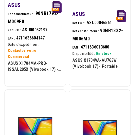
ASUS
90NB17V2-
ASUS
Réf constructeur :
M009F0
ASU00046561
Réf ECP :
ASU00052197
90NB13X2-
Réf ECP :
Réf constructeur :
4711636604147
M006M0
EAN :
Date d'expédition :
4711636013680
EAN :
Contactez votre
Disponibilité :
En stock
Commercial
ASUS X1704VA-AU763W
ASUS X1704MA-PRO-
(Vivobook 17) - Portable
ISSAU205X (Vivobook 17) -
17.3p - Intel Core I3-1315U -
Portable 17.3p - Intel Core 5-
8Go - 512Go - W11H - Bleu
315U - 16Go - 512Go -...