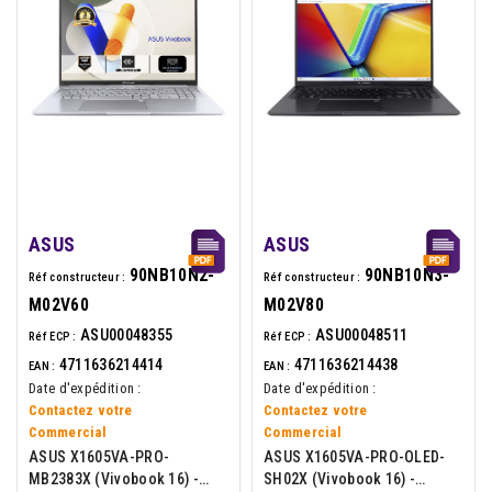
ASUS
ASUS
90NB10N2-
90NB10N3-
Réf constructeur :
Réf constructeur :
M02V60
M02V80
ASU00048355
ASU00048511
Réf ECP :
Réf ECP :
4711636214414
4711636214438
EAN :
EAN :
Date d'expédition :
Date d'expédition :
Contactez votre
Contactez votre
Commercial
Commercial
ASUS X1605VA-PRO-
ASUS X1605VA-PRO-OLED-
MB2383X (Vivobook 16) -
SH02X (Vivobook 16) -