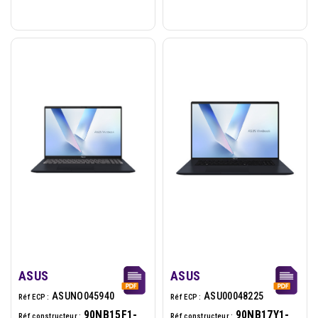
170 - 16Go 512Go - W11H -
150 - 16Go - 512Go - W11H -
Noir
Noir
ASUS
ASUS
ASUNO045940
ASU00048225
Réf ECP :
Réf ECP :
90NB15F1-
90NB17Y1-
Réf constructeur :
Réf constructeur :