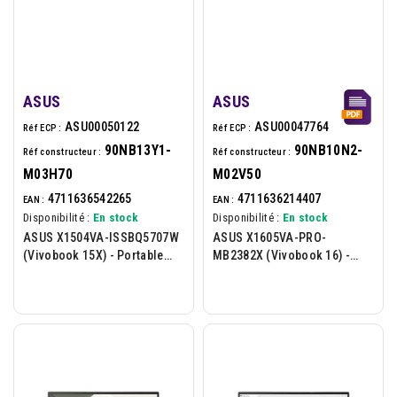
ASUS
ASUS
ASU00050122
ASU00047764
Réf ECP :
Réf ECP :
90NB13Y1-
90NB10N2-
Réf constructeur :
Réf constructeur :
M03H70
M02V50
4711636542265
4711636214407
EAN :
EAN :
Disponibilité :
En stock
Disponibilité :
En stock
ASUS X1504VA-ISSBQ5707W
ASUS X1605VA-PRO-
(Vivobook 15X) - Portable
MB2382X (Vivobook 16) -
15.6p - Intel Core 3-100U -
Portable 16p - Intel® Core I5-
8Go.DDR5 - 256Go -...
13420H - 16Go - 512Go -...