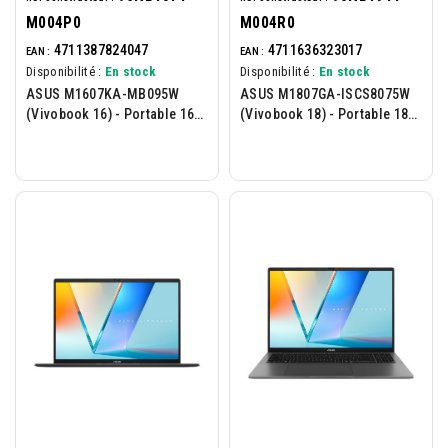
M004P0
M004R0
4711387824047
4711636323017
EAN :
EAN :
Disponibilité :
En stock
Disponibilité :
En stock
ASUS M1607KA-MB095W
ASUS M1807GA-ISCS8075W
(Vivobook 16) - Portable 16p
(Vivobook 18) - Portable 18p
- AMD Ryzen AI 7-350 - 16Go
- AMD Ryzen AI 7-445 - 16Go
- 512Go - W11H -...
- 512Go - W11H -...