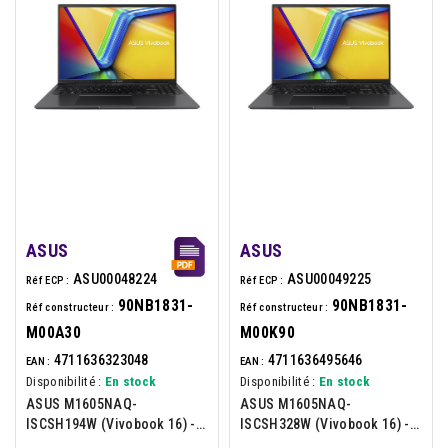
ASUS
ASUS
ASU00048224
ASU00049225
Réf ECP :
Réf ECP :
90NB1831-
90NB1831-
Réf constructeur :
Réf constructeur :
M00A30
M00K90
4711636323048
4711636495646
EAN :
EAN :
Disponibilité :
En stock
Disponibilité :
En stock
ASUS M1605NAQ-
ASUS M1605NAQ-
ISCSH194W (Vivobook 16) -
ISCSH328W (Vivobook 16) -
Portable 16p - AMD Ryzen 7-
Portable 16p - AMD Ryzen 5-