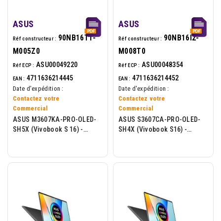
ASUS
ASUS
90NB16T1-
90NB16I2-
Réf constructeur :
Réf constructeur :
M005Z0
M008T0
ASU00049220
ASU00048354
Réf ECP :
Réf ECP :
4711636214445
4711636214452
EAN :
EAN :
Date d'expédition :
Date d'expédition :
Contactez votre
Contactez votre
Commercial
Commercial
ASUS M3607KA-PRO-OLED-
ASUS S3607CA-PRO-OLED-
SH5X (Vivobook S 16) -
SH4X (Vivobook S16) -
Portable 16p - AMD Ryzen 7
Portable 16p OLED - U7-255H
AI-350 - 32Go - 512Go -...
- 16Go - 512Go - W11P - Gris