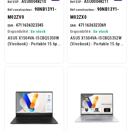
ASU00048210
ASU00048211
Réf ECP :
Réf ECP :
90NB13Y1-
90NB13Y1-
Réf constructeur :
Réf constructeur :
M02ZV0
M02ZX0
4711636323345
4711636323369
EAN :
EAN :
Disponibilité :
En stock
Disponibilité :
En stock
ASUS X1504VA-ISCBQ5350W
ASUS X1504VA-ISCBQ5352W
(Vivobook) - Portable 15.6p -
(Vivobook) - Portable 15.6p -
Intel C5-120U - 16Go - 512Go
Intel Core 7-150U - 24Go -
- W11H - Bleu
1To - W11H - Bleu