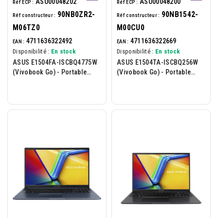
ASU00048202
ASU00048200
Réf ECP :
Réf ECP :
90NB0ZR2-
90NB1542-
Réf constructeur :
Réf constructeur :
M06TZ0
M00CU0
4711636322492
4711636322669
EAN :
EAN :
Disponibilité :
En stock
Disponibilité :
En stock
ASUS E1504FA-ISCBQ4775W
ASUS E1504TA-ISCBQ256W
(Vivobook Go) - Portable
(Vivobook Go) - Portable
15.6p - AMD Ryzen 5-7520U -
15.6p - Intel N150 - 8Go -
16Go - 512Go - W11H...
512Go - W11H - Noir