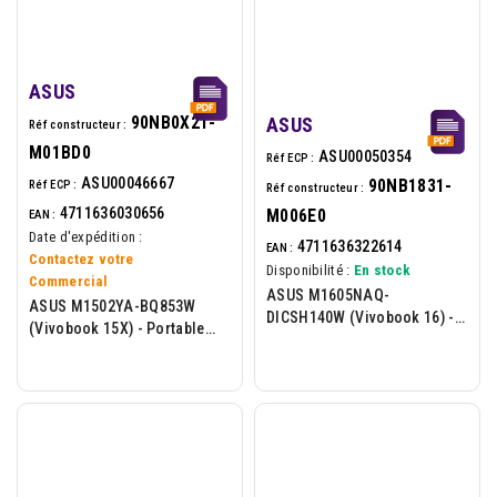
ASUS
90NB0X21-
ASUS
Réf constructeur :
M01BD0
ASU00050354
Réf ECP :
ASU00046667
90NB1831-
Réf ECP :
Réf constructeur :
4711636030656
M006E0
EAN :
Date d'expédition :
4711636322614
EAN :
Contactez votre
Disponibilité :
En stock
Commercial
ASUS M1605NAQ-
ASUS M1502YA-BQ853W
DICSH140W (Vivobook 16) -
(Vivobook 15X) - Portable
Portable 16p - AMD Ryzen 7-
15,6p - AMD Ryzen 7-5825U -
170 - 16Go - 512Go - W11H -
16Go - 512Go - W11H - Bleu
Noir