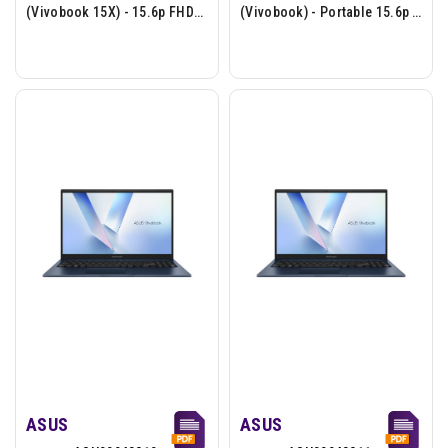
(Vivobook 15X) - 15.6p FHD
(Vivobook) - Portable 15.6p -
C3-100U 16Go.DDR5 512Go
Intel Core 3-100U - 8Go -
Intel W11H Bleu
512Go - W11H - Bleu
ASUS
ASUS