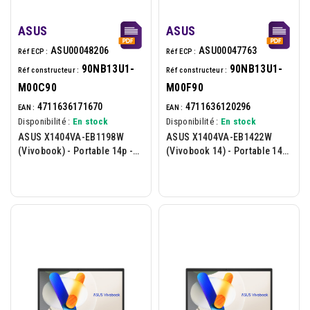
ASUS
ASUS
ASU00048206
ASU00047763
Réf ECP :
Réf ECP :
90NB13U1-
90NB13U1-
Réf constructeur :
Réf constructeur :
M00C90
M00F90
4711636171670
4711636120296
EAN :
EAN :
Disponibilité :
En stock
Disponibilité :
En stock
ASUS X1404VA-EB1198W
ASUS X1404VA-EB1422W
(Vivobook) - Portable 14p -
(Vivobook 14) - Portable 14p
Intel I3-1315U - 16Go - 512Go
- Intel I3-1315U - 8Go - 1To -
- W11H - Bleu
W11H - Bleu