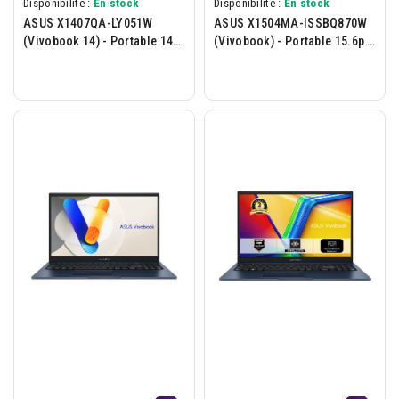
Disponibilité :
En stock
Disponibilité :
En stock
ASUS X1407QA-LY051W
ASUS X1504MA-ISSBQ870W
(Vivobook 14) - Portable 14p
(Vivobook) - Portable 15.6p -
- Snapdragon X1-26-100 -
Intel Core 5-315 - 8Go -
16Go - 512Go - W11H - Bleu
512Go - W11H - Bleu