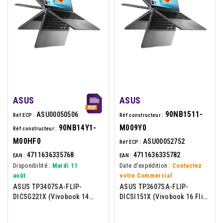
ASUS
ASUS
90NB1511-
ASU00050506
Réf ECP :
Réf constructeur :
90NB14Y1-
M009Y0
Réf constructeur :
M00HF0
ASU00052752
Réf ECP :
4711636335768
4711636335782
EAN :
EAN :
Disponibilité :
Mardi 11
Date d'expédition :
Contactez
août
votre Commercial
ASUS TP3407SA-FLIP-
ASUS TP3607SA-FLIP-
DICSG221X (Vivobook 14
DICSI151X (Vivobook 16 Flip)
Flip) - Portable 14p Tactile -
- Portable 16p - Intel U7-258V
Intel Core U7-258V -...
- 32Go - 1To -...