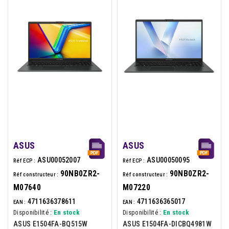
ASUS
ASUS
ASU00052007
ASU00050095
Réf ECP :
Réf ECP :
90NB0ZR2-
90NB0ZR2-
Réf constructeur :
Réf constructeur :
M07640
M07220
4711636378611
4711636365017
EAN :
EAN :
Disponibilité :
En stock
Disponibilité :
En stock
ASUS E1504FA-BQ515W
ASUS E1504FA-DICBQ4981W