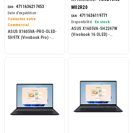
4711636217453
M02R20
EAN :
Date d'expédition :
4711636119771
EAN :
Contactez votre
Disponibilité :
En stock
Commercial
ASUS X1605VA-SH2247W
ASUS X1605VA-PRO-OLED-
(Vivobook 16 OLED) -
SH97X (Vivobook Pro) -
Portable 16p OLED - Intel I3-
Portable 16p OLED - Intel I5-
1315U - 8Go - 512Go -
13420H - 16Go - 1To -...
W11H...