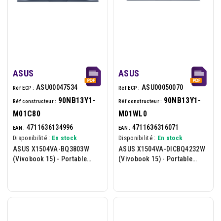
ASUS
ASUS
ASU00047534
ASU00050070
Réf ECP :
Réf ECP :
90NB13Y1-
90NB13Y1-
Réf constructeur :
Réf constructeur :
M01C80
M01WL0
4711636134996
4711636316071
EAN :
EAN :
Disponibilité :
En stock
Disponibilité :
En stock
ASUS X1504VA-BQ3803W
ASUS X1504VA-DICBQ4232W
(Vivobook 15) - Portable
(Vivobook 15) - Portable
15.6p - Intel Core 7-150U -
15.6p - Intel Core 7-150U -
16Go - 512Go - W11H - Bleu
24Go - 1To - W11H -...