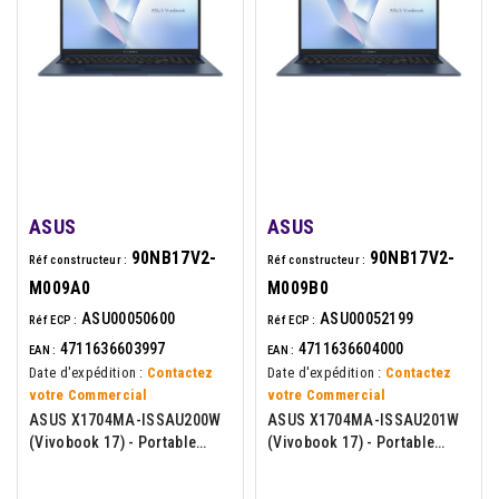
ASUS
ASUS
90NB17V2-
90NB17V2-
Réf constructeur :
Réf constructeur :
M009A0
M009B0
ASU00050600
ASU00052199
Réf ECP :
Réf ECP :
4711636603997
4711636604000
EAN :
EAN :
Date d'expédition :
Contactez
Date d'expédition :
Contactez
votre Commercial
votre Commercial
ASUS X1704MA-ISSAU200W
ASUS X1704MA-ISSAU201W
(Vivobook 17) - Portable
(Vivobook 17) - Portable
17.3p - Intel Core 3-304 - 8Go
17.3p - Intel Core 5-315 - 8Go
- 512Go - W11H - Bleu
- 512Go - W11H - Bleu