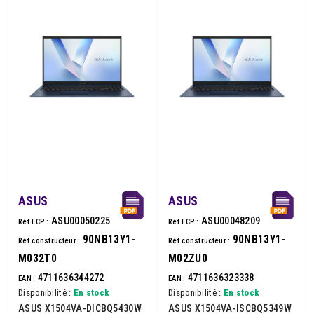
ASUS
ASUS
ASU00050225
ASU00048209
Réf ECP :
Réf ECP :
90NB13Y1-
90NB13Y1-
Réf constructeur :
Réf constructeur :
M032T0
M02ZU0
4711636344272
4711636323338
EAN :
EAN :
Disponibilité :
En stock
Disponibilité :
En stock
ASUS X1504VA-DICBQ5430W
ASUS X1504VA-ISCBQ5349W