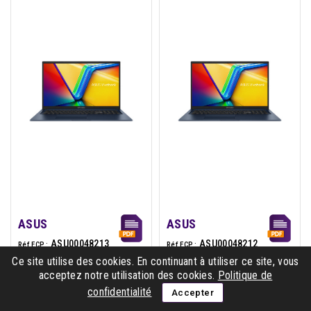
ASUS
ASUS
ASU00048213
ASU00048212
Réf ECP :
Réf ECP :
Ce site utilise des cookies. En continuant à utiliser ce site, vous
90NB13X2-
90NB13X2-
Réf constructeur :
Réf constructeur :
acceptez notre utilisation des cookies.
Politique de
M00RT0
M00TN0
confidentialité
Accepter
4711636323567
4711636323574
EAN :
EAN :