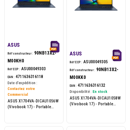
ASUS
90NB13X2-
ASUS
Réf constructeur :
M00KH0
ASU00049305
Réf ECP :
ASU00049303
90NB13X2-
Réf ECP :
Réf constructeur :
4711636316118
M00KK0
EAN :
Date d'expédition :
4711636316132
EAN :
Contactez votre
Disponibilité :
En stock
Commercial
ASUS X1704VA-DICAU1058W
ASUS X1704VA-DICAU1056W
(Vivobook 17) - Portable
(Vivobook 17) - Portable
17.3p - Intel Core 7-150U -
17.3p - Intel Core 3-100U -
16Go - 512Go - W11H...
8Go - 512Go - W11H -...