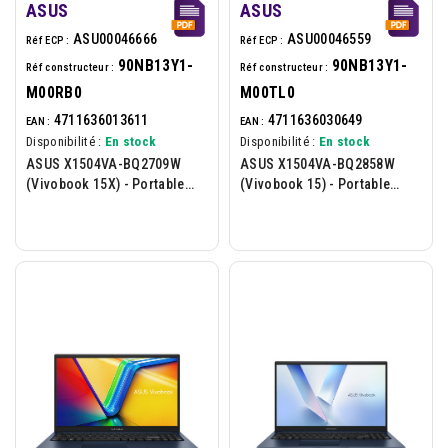
ASUS
ASUS
ASU00046666
ASU00046559
Réf ECP :
Réf ECP :
90NB13Y1-
90NB13Y1-
Réf constructeur :
Réf constructeur :
M00RB0
M00TL0
4711636013611
4711636030649
EAN :
EAN :
Disponibilité :
En stock
Disponibilité :
En stock
ASUS X1504VA-BQ2709W
ASUS X1504VA-BQ2858W
(Vivobook 15X) - Portable
(Vivobook 15) - Portable
15.6p - Intel I3-1315U - 8Go -
15.6p - Intel C5-120U - 16Go -
512Go - W11H - Bleu
512Go - W11H - Bleu