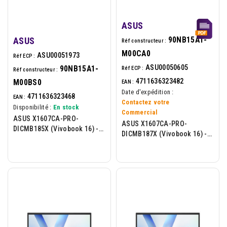
ASUS
ASUS
90NB15A1-
Réf constructeur :
M00CA0
ASU00051973
Réf ECP :
ASU00050605
90NB15A1-
Réf ECP :
Réf constructeur :
4711636323482
M00BS0
EAN :
Date d'expédition :
4711636323468
EAN :
Contactez votre
Disponibilité :
En stock
Commercial
ASUS X1607CA-PRO-
ASUS X1607CA-PRO-
DICMB185X (Vivobook 16) -
DICMB187X (Vivobook 16) -
Portable 16p - Intel U5-225H -
16p - Intel U7-255H - 16Go -
16Go - 512Go - W11P - Bleu
1To - W11P - Bleu