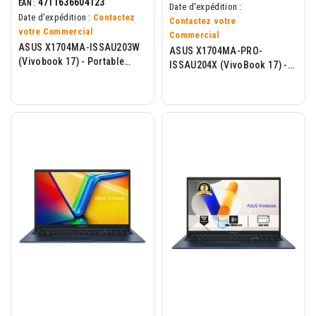
4711636604123
EAN :
Date d'expédition :
Date d'expédition :
Contactez
Contactez votre
votre Commercial
Commercial
ASUS X1704MA-ISSAU203W
ASUS X1704MA-PRO-
(Vivobook 17) - Portable
ISSAU204X (VivoBook 17) -
17.3p - Intel Core 5-315 -
Portable 17.3p - Intel Core 3-
16Go - 512o - W11H - Bleu
304U - 8Go - 512Go -...