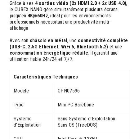
Grâce à ses
4 sorties vidéo (2x HDMI 2.0 + 2x USB 4.0)
,
le CUBEX NANO gère simultanément plusieurs écrans
jusqu’en
4K@60Hz
, idéal pour les environnements
professionnels nécessitant une productivité multi-
affichage.
Avec son
châssis en métal
, une
connectivité complète
(USB-C, 2.5G Ethernet, WiFi 6, Bluetooth 5.2)
et une
consommation énergétique réduite
, il garantit une
utilisation fiable 24h/24 et 7j/7.
Caractéristiques Techniques
Modèle
CPN07596
Type
Mini PC Barebone
Système
Sans Système d'Exploitation
d'Exploitation
Sans OS (FreeDOS)
CPU
Intel Core i5-1235U