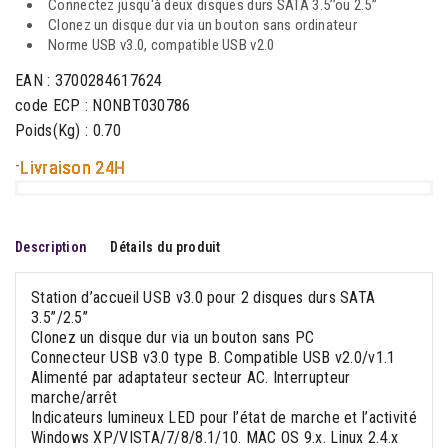
Connectez jusqu'à deux disques durs SATA 3.5’’ou 2.5’’
Clonez un disque dur via un bouton sans ordinateur
Norme USB v3.0, compatible USB v2.0
EAN : 3700284617624
code ECP : NONBT030786
Poids(Kg) : 0.70
-
Livraison 24H
Description
Détails du produit
Station d’accueil USB v3.0 pour 2 disques durs SATA
3.5’’/2.5’’
Clonez un disque dur via un bouton sans PC
Connecteur USB v3.0 type B. Compatible USB v2.0/v1.1
Alimenté par adaptateur secteur AC. Interrupteur
marche/arrêt
Indicateurs lumineux LED pour l’état de marche et l’activité
Windows XP/VISTA/7/8/8.1/10. MAC OS 9.x. Linux 2.4.x