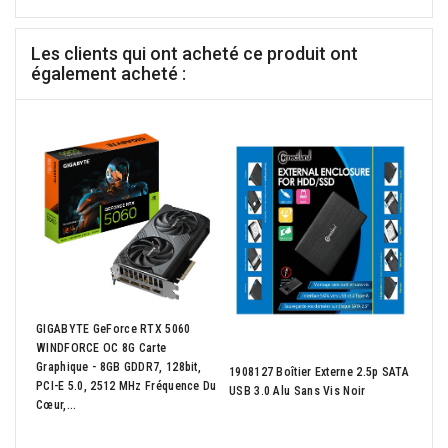
Les clients qui ont acheté ce produit ont
également acheté :
GIGABYTE GeForce RTX 5060
WINDFORCE OC 8G Carte
Graphique - 8GB GDDR7, 128bit,
1908127 Boîtier Externe 2.5p SATA
Encr
PCI-E 5.0, 2512 MHz Fréquence Du
USB 3.0 Alu Sans Vis Noir
Mage
Cœur,...