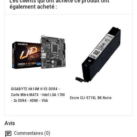
Les clients qui ont acheté ce produit ont
également acheté :
BERM
GIGABYTE H610M H V3 DDR4 -
50mm
Carte Mère MATX - Intel LGA 1700
AVEC
Encre CLI-571XL BK Noire
- 2x DDR4 - HDMI - VGA
BLA
Avis
Commentaires (0)