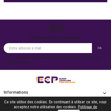
S'abonner à notre newsletter
Je souhaite recevoir des actualités ou des offres promotionnelles
de la part d'ECP.
Informations
keyboard_arrow_down
Produits

Ce site utilise des cookies. En continuant à utiliser ce site, vous
acceptez notre utilisation des cookies.
Politique de
Notre société
