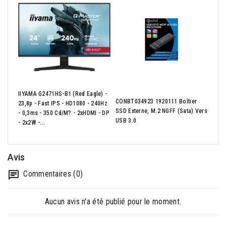
IIYAMA G2471HS-B1 (Red Eagle) -
CONBT034923 1920111 Boîtier
23,8p - Fast IPS - HD1080 - 240Hz
SSD Externe, M.2 NGFF (Sata) Vers
- 0,3ms - 350 Cd/m? - 2xHDMI - DP
Wire
USB 3.0
- 2x2W -...
Avis
Commentaires (0)
Aucun avis n'a été publié pour le moment.