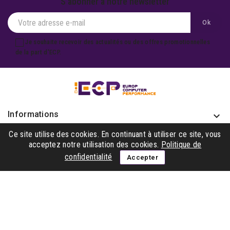
S'abonner à notre newsletter
Je souhaite recevoir des actualités ou des offres promotionnelles
de la part d'ECP.
Informations
keyboard_arrow_down
Produits

Ce site utilise des cookies. En continuant à utiliser ce site, vous
acceptez notre utilisation des cookies.
Politique de
Notre société

confidentialité
Accepter
Gagner avec nous

Suivez-nous
