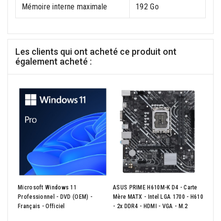
Mémoire interne maximale
192 Go
Les clients qui ont acheté ce produit ont
également acheté :
Microsoft Windows 11
ASUS PRIME H610M-K D4 - Carte
ASUS
Professionnel - DVD (OEM) -
Mère MATX - Intel LGA 1700 - H610
Mère
Français - Officiel
- 2x DDR4 - HDMI - VGA - M.2
DDR4