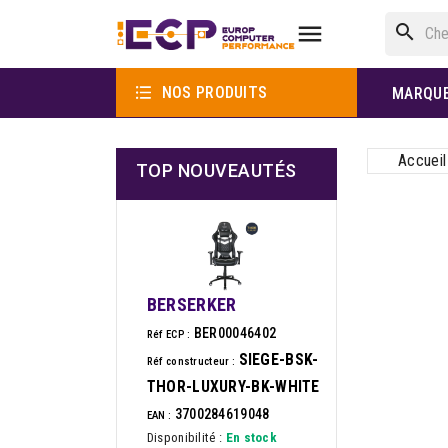

search

NOS PRODUITS
MARQU
Accueil
TOP NOUVEAUTÉS
BERSERKER
BER00046402
Réf ECP :
SIEGE-BSK-
Réf constructeur :
THOR-LUXURY-BK-WHITE
3700284619048
EAN :
Disponibilité :
En stock