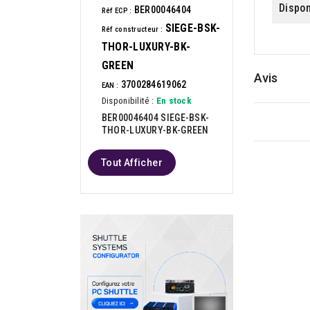
Dispon
BER00046404
Réf ECP :
SIEGE-BSK-
Réf constructeur :
THOR-LUXURY-BK-
GREEN
Avis
3700284619062
EAN :
Disponibilité :
En stock
BER00046404 SIEGE-BSK-
THOR-LUXURY-BK-GREEN
Tout Afficher