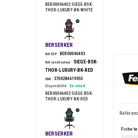
BER00046402 SIEGE-BSK-
THOR-LUXURY-BK-WHITE
BERSERKER
BER00046403
Réf ECP :
SIEGE-BSK-
Réf constructeur :
THOR-LUXURY-BK-RED
3700284619055
EAN :
Disponibilité :
En stock
BER00046403 SIEGE-BSK-
THOR-LUXURY-BK-RED
Référen
Fiche t
BERSERKER