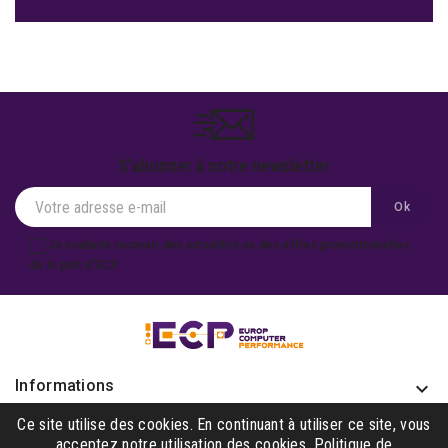
S'abonner à notre newsletter
Je souhaite recevoir des actualités ou des offres promotionnelles
de la part d'ECP.
Informations
keyboard_arrow_down
Produits

Ce site utilise des cookies. En continuant à utiliser ce site, vous
acceptez notre utilisation des cookies.
Politique de