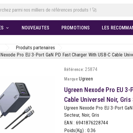
ES
NOUVEAUTES
PROMOTIONS
LES RECOMMA

Produits partenaires
Nexode Pro EU 3-Port GaN PD Fast Charger With USB-C Cable Univers
25874
Référence:
Ugreen
Marque
Ugreen Nexode Pro EU 3-
Cable Universel Noir, Gris
Ugreen Nexode Pro EU 3-Port GaN P
Secteur, Noir, Gris
EAN : 6941876228744
Poids(Kg) : 0.36