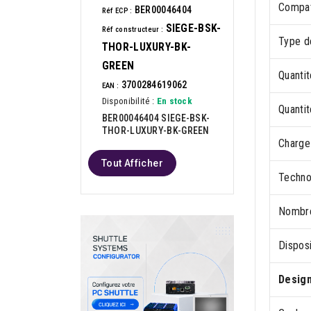
Compat
BER00046404
Réf ECP :
SIEGE-BSK-
Réf constructeur :
Type d
THOR-LUXURY-BK-
GREEN
Quanti
3700284619062
EAN :
Disponibilité :
En stock
Quanti
BER00046404 SIEGE-BSK-
THOR-LUXURY-BK-GREEN
Charge
Tout Afficher
Techno
Nombre
Disposi
Desig