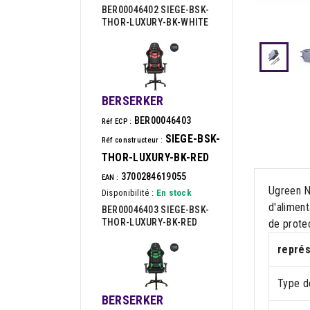
BER00046402 SIEGE-BSK-
THOR-LUXURY-BK-WHITE
BERSERKER
BER00046403
Réf ECP :
SIEGE-BSK-
Réf constructeur :
THOR-LUXURY-BK-RED
3700284619055
EAN :
Ugreen N
Disponibilité :
En stock
d'aliment
BER00046403 SIEGE-BSK-
THOR-LUXURY-BK-RED
de protec
représ
Type d
BERSERKER