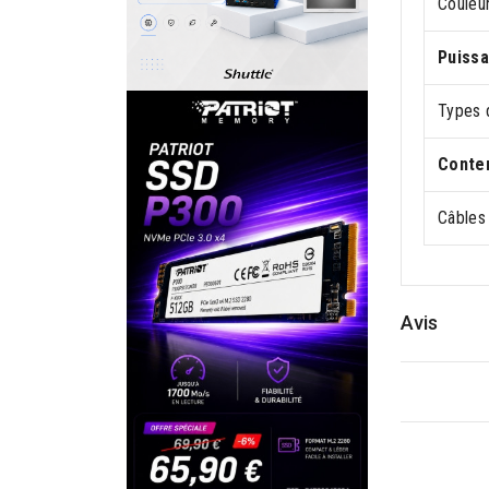
Couleur
Puiss
Types 
Conten
Câbles 
Avis