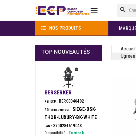

search

NOS PRODUITS
MARQU
Accueil
TOP NOUVEAUTÉS
Ugreen 
BERSERKER
BER00046402
Réf ECP :
SIEGE-BSK-
Réf constructeur :
THOR-LUXURY-BK-WHITE
3700284619048
EAN :
Disponibilité :
En stock