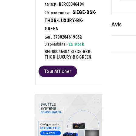
BER00046404
Réf ECP :
SIEGE-BSK-
Réf constructeur :
THOR-LUXURY-BK-
Avis
GREEN
3700284619062
EAN :
Disponibilité :
En stock
BER00046404 SIEGE-BSK-
THOR-LUXURY-BK-GREEN
Tout Afficher