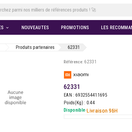
ES
NOUVEAUTES
PROMOTIONS
LES RECOMMA

Produits partenaires
62331
62331
Référence:
62331
EAN : 6932554411695
Poids(Kg) : 0.44
Disponible
-
Livraison 96H