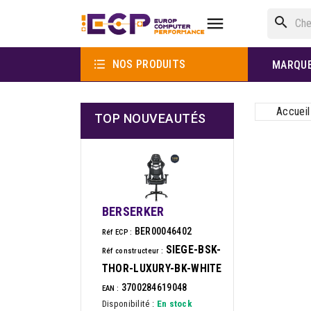

search

NOS PRODUITS
MARQU
Accueil
TOP NOUVEAUTÉS
BERSERKER
BER00046402
Réf ECP :
SIEGE-BSK-
Réf constructeur :
THOR-LUXURY-BK-WHITE
3700284619048
EAN :
Disponibilité :
En stock