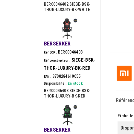
BER00046402 SIEGE-BSK-
THOR-LUXURY-BK-WHITE
BERSERKER
BER00046403
Réf ECP :
SIEGE-BSK-
Réf constructeur :
THOR-LUXURY-BK-RED
3700284619055
EAN :
Disponibilité :
En stock
BER00046403 SIEGE-BSK-
THOR-LUXURY-BK-RED
Référen
Fiche t
Dispon
BERSERKER