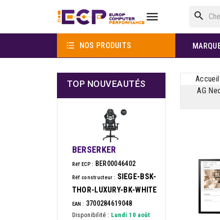

search

NOS PRODUITS
MARQU
Accueil
TOP NOUVEAUTÉS
AG Neo
BERSERKER
BER00046402
Réf ECP :
SIEGE-BSK-
Réf constructeur :
THOR-LUXURY-BK-WHITE
3700284619048
EAN :
Disponibilité :
Lundi 10 août