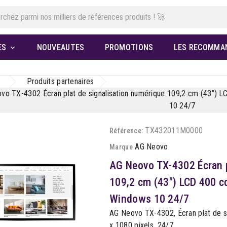
ES
NOUVEAUTES
PROMOTIONS
LES RECOMMA

Produits partenaires
vo TX-4302 Écran plat de signalisation numérique 109,2 cm (43") L
10 24/7
TX432011M0000
Référence:
AG Neovo
Marque
AG Neovo TX-4302 Écran p
109,2 cm (43") LCD 400 cd
Windows 10 24/7
AG Neovo TX-4302, Écran plat de si
x 1080 pixels, 24/7