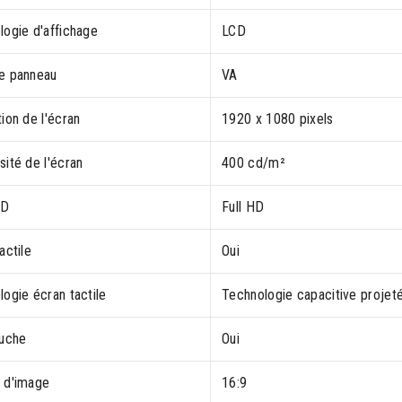
logie d'affichage
LCD
e panneau
VA
ion de l'écran
1920 x 1080 pixels
ité de l'écran
400 cd/m²
HD
Full HD
actile
Oui
ogie écran tactile
Technologie capacitive projet
ouche
Oui
 d'image
16:9