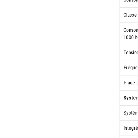
Classe
Consom
1000 h
Tensio
Fréque
Plage d
Systè
Systèm
Intégr