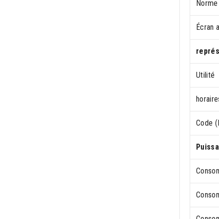
Norme
Écran a
représ
Utilité
horaire
Code (I
Puiss
Consom
Consom
Consom