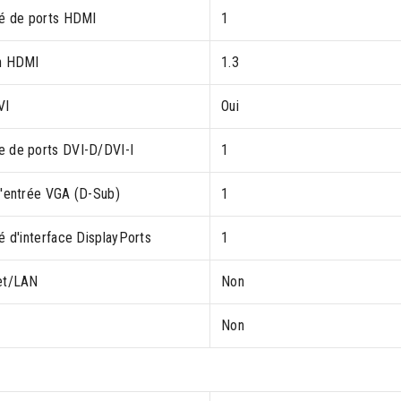
té de ports HDMI
1
n HDMI
1.3
VI
Oui
 de ports DVI-D/DVI-I
1
d'entrée VGA (D-Sub)
1
é d'interface DisplayPorts
1
et/LAN
Non
Non