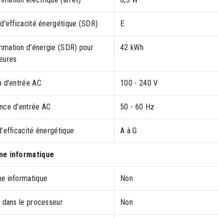
 d'efficacité énergétique (SDR)
E
mation d'énergie (SDR) pour
42 kWh
eures
n d'entrée AC
100 - 240 V
nce d'entrée AC
50 - 60 Hz
’efficacité énergétique
A à G
me informatique
e informatique
Non
é dans le processeur
Non