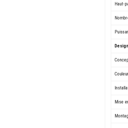
Haut-pa
Nombre
Puissa
Desig
Concep
Couleur
Install
Mise e
Monta