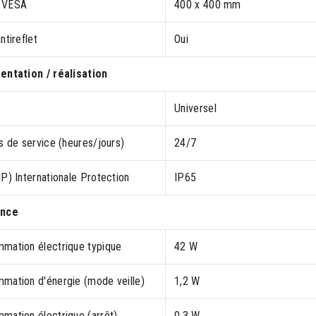
 VESA
400 x 400 mm
ntireflet
Oui
entation / réalisation
Universel
s de service (heures/jours)
24/7
P) Internationale Protection
IP65
ance
mation électrique typique
42 W
mation d'énergie (mode veille)
1,2 W
mation électrique (arrêt)
0,3 W