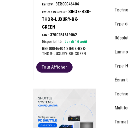
BER00046404
Réf ECP :
Techno
SIEGE-BSK-
Réf constructeur :
THOR-LUXURY-BK-
Type d
GREEN
3700284619062
EAN :
Résolut
Disponibilité :
Lundi 10 août
BER00046404 SIEGE-BSK-
Luminos
THOR-LUXURY-BK-GREEN
Type 
Tout Afficher
Écran t
Technol
Multit
Format