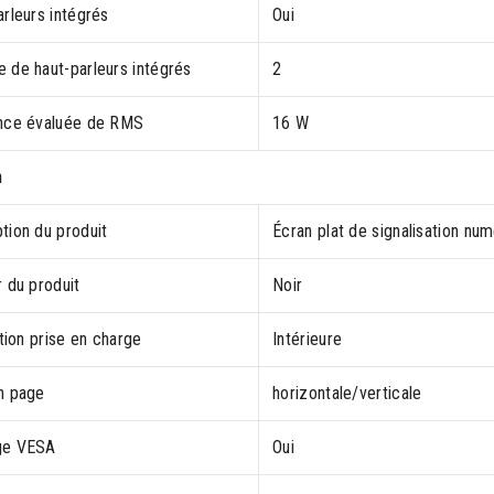
rleurs intégrés
Oui
 de haut-parleurs intégrés
2
nce évaluée de RMS
16 W
n
tion du produit
Écran plat de signalisation nu
 du produit
Noir
ation prise en charge
Intérieure
n page
horizontale/verticale
ge VESA
Oui