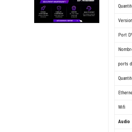
Quanti
Versio
Port D
Nombre
ports 
Quantit
Ethern
Wifi
Audio