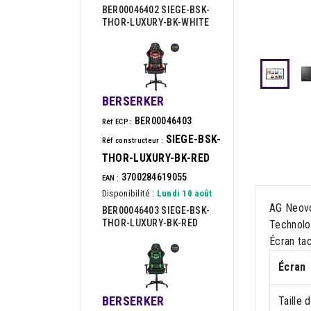
BER00046402 SIEGE-BSK-
THOR-LUXURY-BK-WHITE
BERSERKER
BER00046403
Réf ECP :
SIEGE-BSK-
Réf constructeur :
THOR-LUXURY-BK-RED
3700284619055
EAN :
Disponibilité :
Lundi 10 août
AG Neovo 
BER00046403 SIEGE-BSK-
THOR-LUXURY-BK-RED
Technolog
Écran tac
Écran
BERSERKER
Taille 