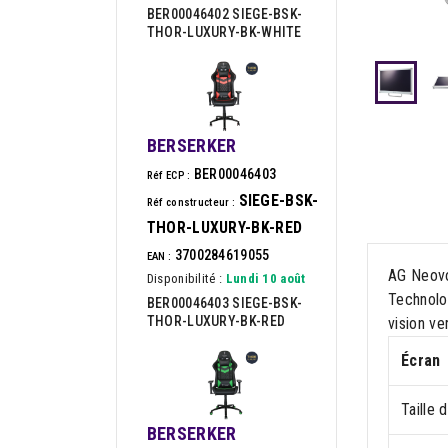
BER00046402 SIEGE-BSK-
THOR-LUXURY-BK-WHITE
BERSERKER
BER00046403
Réf ECP :
SIEGE-BSK-
Réf constructeur :
THOR-LUXURY-BK-RED
3700284619055
EAN :
AG Neovo 
Disponibilité :
Lundi 10 août
Technolog
BER00046403 SIEGE-BSK-
THOR-LUXURY-BK-RED
vision ve
Écran
Taille 
BERSERKER