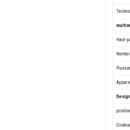
Technol
multim
Haut-pa
Nombre
Puissa
Apparei
Desig
positi
Couleur