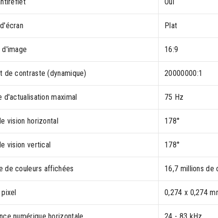
ntireflet
Oui
d'écran
Plat
 d'image
16:9
t de contraste (dynamique)
20000000:1
 d'actualisation maximal
75 Hz
e vision horizontal
178°
e vision vertical
178°
 de couleurs affichées
16,7 millions de 
 pixel
0,274 x 0,274 
nce numérique horizontale
24 - 83 kHz