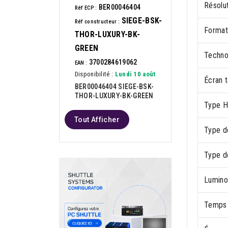
Résolut
BER00046404
Réf ECP :
SIEGE-BSK-
Réf constructeur :
Format
THOR-LUXURY-BK-
GREEN
Techno
3700284619062
EAN :
Disponibilité :
Lundi 10 août
Écran t
BER00046404 SIEGE-BSK-
THOR-LUXURY-BK-GREEN
Type 
Tout Afficher
Type d
Type d
Luminos
Temps 