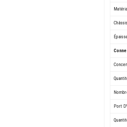
Matéria
Châssi
Épaiss
Connec
Concen
Quanti
Nombre
Port D
Quanti