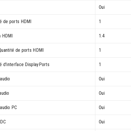
Oui
té de ports HDMI
1
n HDMI
1.4
Quantité de ports HDMI
1
é d'interface DisplayPorts
1
 audio
Oui
audio
Oui
 audio PC
Oui
 DC
Oui