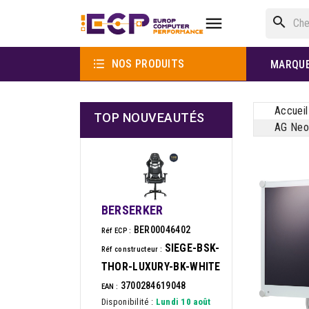

search

NOS PRODUITS
MARQU
Accueil
TOP NOUVEAUTÉS
AG Neov
BERSERKER
BER00046402
Réf ECP :
SIEGE-BSK-
Réf constructeur :
THOR-LUXURY-BK-WHITE
3700284619048
EAN :
Disponibilité :
Lundi 10 août