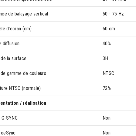
nce de balayage vertical
50 - 75 Hz
ale d'écran (cm)
60 cm
 diffusion
40%
 de la surface
3H
de gamme de couleurs
NTSC
ture NTSC (normale)
72%
entation / réalisation
A G-SYNC
Non
reeSync
Non