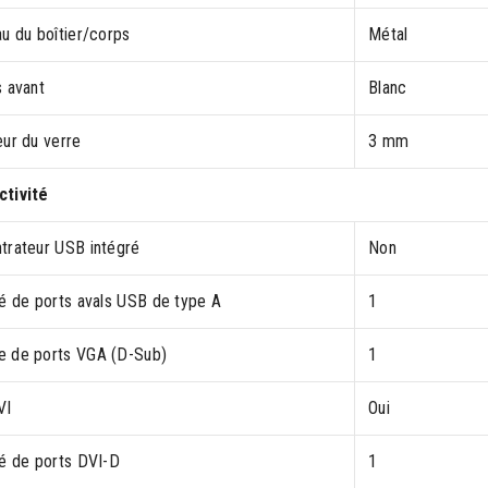
u du boîtier/corps
Métal
s avant
Blanc
eur du verre
3 mm
tivité
trateur USB intégré
Non
té de ports avals USB de type A
1
 de ports VGA (D-Sub)
1
VI
Oui
té de ports DVI-D
1