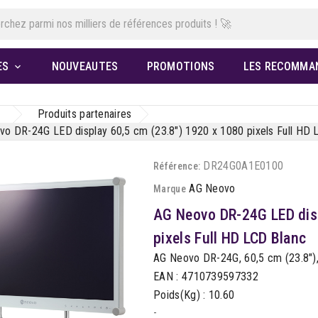
ES
NOUVEAUTES
PROMOTIONS
LES RECOMMA

Produits partenaires
o DR-24G LED display 60,5 cm (23.8") 1920 x 1080 pixels Full HD 
DR24G0A1E0100
Référence:
AG Neovo
Marque
AG Neovo DR-24G LED disp
pixels Full HD LCD Blanc
AG Neovo DR-24G, 60,5 cm (23.8"), 
EAN : 4710739597332
Poids(Kg) : 10.60
-