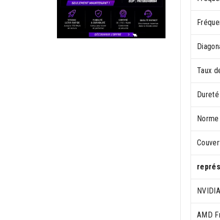
Fréque
Diagon
Taux de
Dureté
Norme 
Couver
représ
NVIDI
AMD F