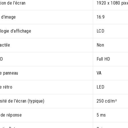
ion de l'écran
1920 x 1080 pix
 d'image
16:9
logie d'affichage
LCD
actile
Non
HD
Full HD
e panneau
VA
e rétro
LED
ité de l'écran (typique)
250 cd/m²
de réponse
5 ms