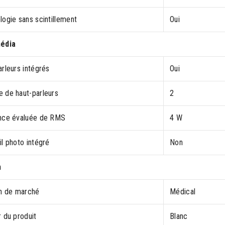
ogie sans scintillement
Oui
édia
rleurs intégrés
Oui
 de haut-parleurs
2
nce évaluée de RMS
4 W
l photo intégré
Non
n
on de marché
Médical
 du produit
Blanc