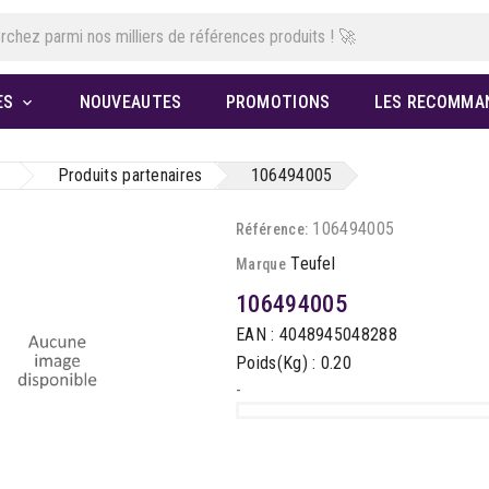
ES
NOUVEAUTES
PROMOTIONS
LES RECOMMA

Produits partenaires
106494005
106494005
Référence:
Teufel
Marque
106494005
EAN : 4048945048288
Poids(Kg) : 0.20
-