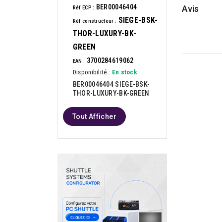
BER00046404
Avis
Réf ECP :
SIEGE-BSK-
Réf constructeur :
THOR-LUXURY-BK-
GREEN
3700284619062
EAN :
Disponibilité :
En stock
BER00046404 SIEGE-BSK-
THOR-LUXURY-BK-GREEN
Tout Afficher