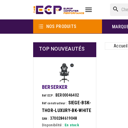

search

NOS PRODUITS
MARQU
Accueil
TOP NOUVEAUTÉS
BERSERKER
BER00046402
Réf ECP :
SIEGE-BSK-
Réf constructeur :
THOR-LUXURY-BK-WHITE
3700284619048
EAN :
Disponibilité :
En stock