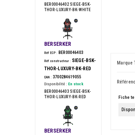
BER00046402 SIEGE-BSK-
THOR-LUXURY-BK-WHITE
BERSERKER
BER00046403
Réf ECP :
SIEGE-BSK-
Réf constructeur :
Marque
THOR-LUXURY-BK-RED
3700284619055
EAN :
Référen
Disponibilité :
En stock
BER00046403 SIEGE-BSK-
THOR-LUXURY-BK-RED
Fiche t
Dispon
BERSERKER