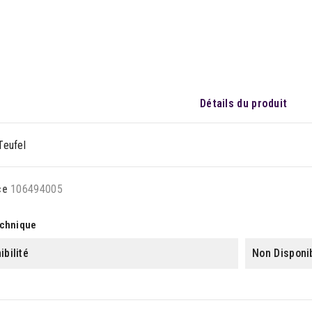
Détails du produit
Teufel
ce
106494005
echnique
ibilité
Non Disponi