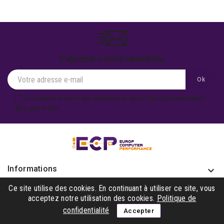
S'abonner à notre newsletter
Je souhaite recevoir des actualités ou des offres promotionnelles
de la part d'ECP.
Informations
keyboard_arrow_down
Produits

Ce site utilise des cookies. En continuant à utiliser ce site, vous
acceptez notre utilisation des cookies.
Politique de
Notre société

confidentialité
Accepter
Gagner avec nous
