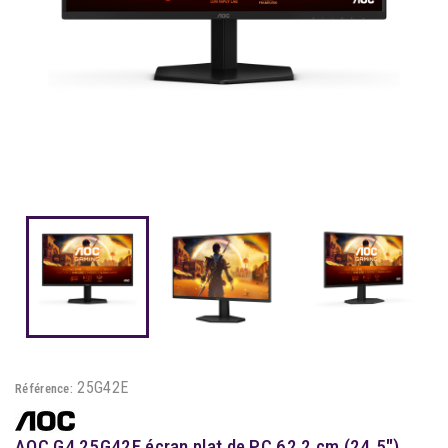
25G42E
Référence:
AOC G4 25G42E écran plat de PC 62,2 cm (24.5")