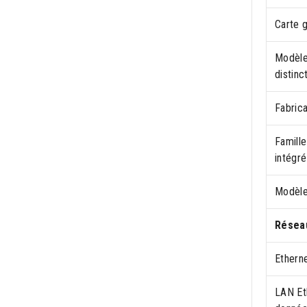
Carte 
Modèle
distinc
Fabric
Famille
intégré
Modèle
Résea
Ethern
LAN Eth