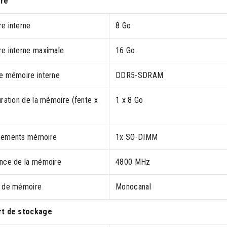
re
e interne
8 Go
e interne maximale
16 Go
e mémoire interne
DDR5-SDRAM
ration de la mémoire (fente x
1 x 8 Go
cements mémoire
1x SO-DIMM
nce de la mémoire
4800 MHz
 de mémoire
Monocanal
rt de stockage