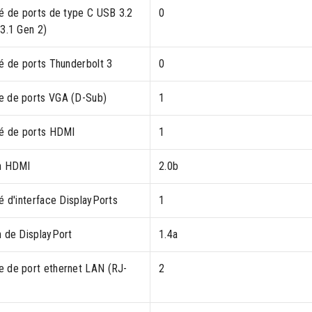
té de ports de type C USB 3.2
0
(3.1 Gen 2)
té de ports Thunderbolt 3
0
 de ports VGA (D-Sub)
1
té de ports HDMI
1
n HDMI
2.0b
é d'interface DisplayPorts
1
n de DisplayPort
1.4a
 de port ethernet LAN (RJ-
2