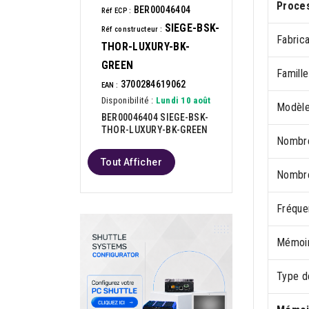
Proce
BER00046404
Réf ECP :
SIEGE-BSK-
Réf constructeur :
Fabric
THOR-LUXURY-BK-
GREEN
Famill
3700284619062
EAN :
Disponibilité :
Lundi 10 août
Modèle
BER00046404 SIEGE-BSK-
THOR-LUXURY-BK-GREEN
Nombre
Tout Afficher
Nombre
Fréque
Mémoir
Type d