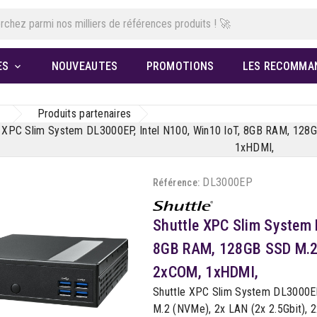
ES
NOUVEAUTES
PROMOTIONS
LES RECOMMA

Produits partenaires
e XPC Slim System DL3000EP, Intel N100, Win10 IoT, 8GB RAM, 128
1xHDMI,
DL3000EP
Référence:
Shuttle XPC Slim System 
8GB RAM, 128GB SSD M.2 
2xCOM, 1xHDMI,
Shuttle XPC Slim System DL3000EP
M.2 (NVMe), 2x LAN (2x 2.5Gbit), 