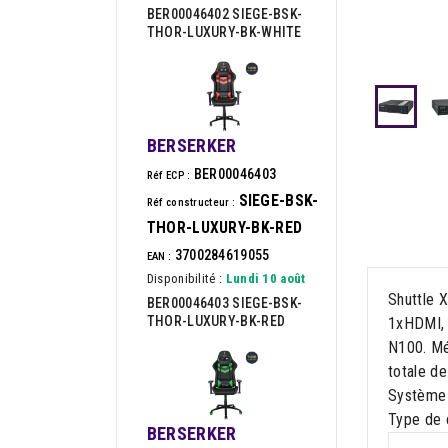
BER00046402 SIEGE-BSK-
THOR-LUXURY-BK-WHITE
BERSERKER
BER00046403
Réf ECP :
SIEGE-BSK-
Réf constructeur :
THOR-LUXURY-BK-RED
3700284619055
EAN :
Disponibilité :
Lundi 10 août
Shuttle 
BER00046403 SIEGE-BSK-
THOR-LUXURY-BK-RED
1xHDMI, 
N100. Mé
totale d
Système d
Type de c
BERSERKER