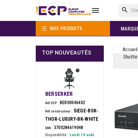

search

NOS PRODUITS
MARQU
Accueil
TOP NOUVEAUTÉS
Shuttl
BERSERKER
BER00046402
Réf ECP :
SIEGE-BSK-
Réf constructeur :
THOR-LUXURY-BK-WHITE
3700284619048
EAN :
Disponibilité :
Lundi 10 août