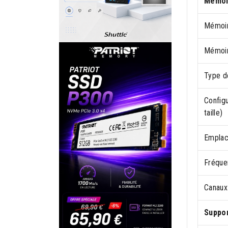
Mémoi
Mémoir
Mémoir
Type d
Configu
taille)
Empla
Fréque
Canaux
Suppo