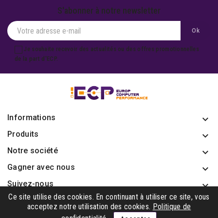
S'abonner à notre newsletter
Je souhaite recevoir des actualités ou des offres promotionnelles
de la part d'ECP.
Informations
keyboard_arrow_down
Produits

Notre société

Gagner avec nous

Suivez-nous

Ce site utilise des cookies. En continuant à utiliser ce site, vous
acceptez notre utilisation des cookies.
Politique de