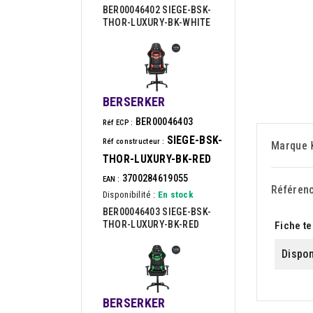
BER00046402 SIEGE-BSK-
THOR-LUXURY-BK-WHITE
BERSERKER
BER00046403
Réf ECP :
SIEGE-BSK-
Réf constructeur :
Marque
THOR-LUXURY-BK-RED
3700284619055
EAN :
Référen
Disponibilité :
En stock
BER00046403 SIEGE-BSK-
THOR-LUXURY-BK-RED
Fiche t
Dispon
BERSERKER