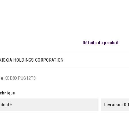
Détails du produit
KIOXIA HOLDINGS CORPORATION
ce
KCD8XPUG12T8
echnique
ibilité
Livraison Di