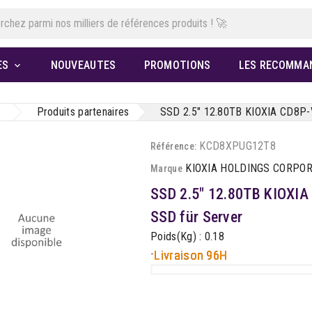
ES
NOUVEAUTES
PROMOTIONS
LES RECOMMA

Produits partenaires
SSD 2.5" 12.80TB KIOXIA CD8P-V
KCD8XPUG12T8
Référence:
KIOXIA HOLDINGS CORPO
Marque
SSD 2.5" 12.80TB KIOXIA
SSD für Server
Poids(Kg) : 0.18
-
Livraison 96H