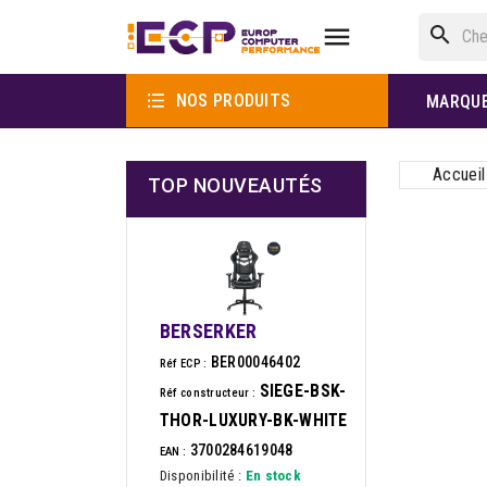

search

NOS PRODUITS
MARQU
Accueil
TOP NOUVEAUTÉS
BERSERKER
BER00046402
Réf ECP :
SIEGE-BSK-
Réf constructeur :
THOR-LUXURY-BK-WHITE
3700284619048
EAN :
Disponibilité :
En stock