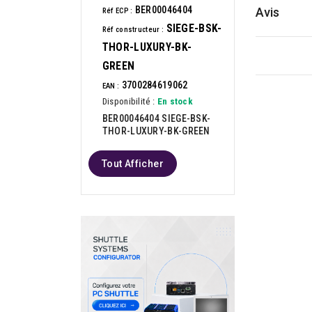
BER00046404
Avis
Réf ECP :
SIEGE-BSK-
Réf constructeur :
THOR-LUXURY-BK-
GREEN
3700284619062
EAN :
Disponibilité :
En stock
BER00046404 SIEGE-BSK-
THOR-LUXURY-BK-GREEN
Tout Afficher