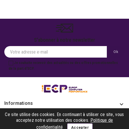
S'abonner à notre newsletter
Je souhaite recevoir des actualités ou des offres promotionnelles
de la part d'ECP.
Informations
keyboard_arrow_down
Produits

Ce site utilise des cookies. En continuant à utiliser ce site, vous
acceptez notre utilisation des cookies.
Politique de
Notre société

confidentialité
Accepter