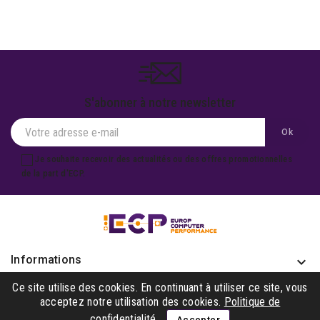
S'abonner à notre newsletter
Je souhaite recevoir des actualités ou des offres promotionnelles
de la part d'ECP.
Informations
keyboard_arrow_down
Produits

Ce site utilise des cookies. En continuant à utiliser ce site, vous
acceptez notre utilisation des cookies.
Politique de
Notre société

confidentialité
Accepter