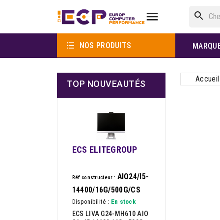

search

NOS PRODUITS
MARQU
Accueil
TOP NOUVEAUTÉS
ECS ELITEGROUP
AIO24/I5-
Réf constructeur :
14400/16G/500G/CS
Disponibilité :
En stock
ECS LIVA G24-MH610 AIO