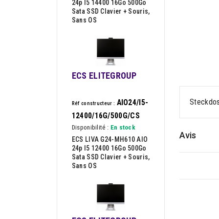
24p I5 14400 16Go 500Go
Sata SSD Clavier + Souris,
Sans OS
ECS ELITEGROUP
Steckdos
AIO24/I5-
Réf constructeur :
12400/16G/500G/CS
Disponibilité :
En stock
Avis
ECS LIVA G24-MH610 AIO
24p I5 12400 16Go 500Go
Sata SSD Clavier + Souris,
Sans OS