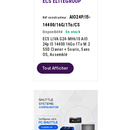
ECS ELITEGROUP
AIO24P/I5-
Réf constructeur :
14400/16G/1To/CS
Disponibilité :
En stock
ECS LIVA G24-MH610 AIO
24p I5 14400 16Go 1To M.2
SSD Clavier + Souris, Sans
OS, Assemblé
Tout Afficher