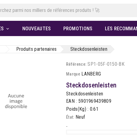
ES
NOUVEAUTES
PROMOTIONS
LES RECOMMA

Produits partenaires
Steckdosenleisten
SP1-05F-0150-BK
Référence:
LANBERG
Marque
Steckdosenleisten
Steckdosenleisten
EAN : 5901969439809
Poids(Kg) : 0.61
Neuf
État:
-