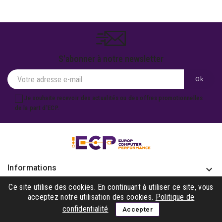
S'abonner à notre newsletter
Je souhaite recevoir des actualités ou des offres promotionnelles
de la part d'ECP.
Informations
keyboard_arrow_down
Produits

Ce site utilise des cookies. En continuant à utiliser ce site, vous
acceptez notre utilisation des cookies.
Politique de
Notre société

confidentialité
Accepter
Gagner avec nous
