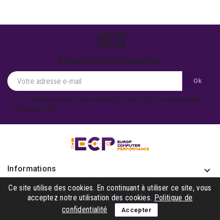
S'abonner à notre newsletter
Je souhaite recevoir des actualités ou des offres promotionnelles
de la part d'ECP.
Informations
keyboard_arrow_down
Produits

Ce site utilise des cookies. En continuant à utiliser ce site, vous
acceptez notre utilisation des cookies.
Politique de
Notre société

confidentialité
Accepter
Gagner avec nous