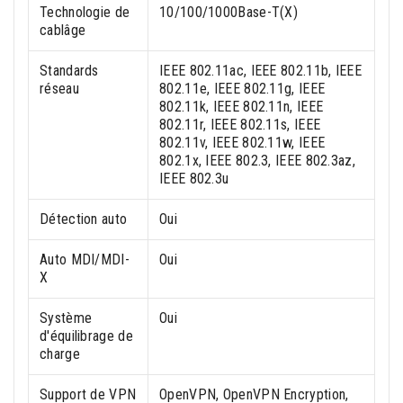
Technologie de
10/100/1000Base-T(X)
cablâge
Standards
IEEE 802.11ac, IEEE 802.11b, IEEE
réseau
802.11e, IEEE 802.11g, IEEE
802.11k, IEEE 802.11n, IEEE
802.11r, IEEE 802.11s, IEEE
802.11v, IEEE 802.11w, IEEE
802.1x, IEEE 802.3, IEEE 802.3az,
IEEE 802.3u
Détection auto
Oui
Auto MDI/MDI-
Oui
X
Système
Oui
d'équilibrage de
charge
Support de VPN
OpenVPN, OpenVPN Encryption,