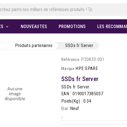
ES
NOUVEAUTES
PROMOTIONS
LES RECOMMA

Produits partenaires
SSDs fr Server
P20833-001
Référence:
HPE SPARE
Marque
SSDs fr Server
SSDs fr Server
EAN : 0190017385037
Poids(Kg) : 0.34
Neuf
État:
-