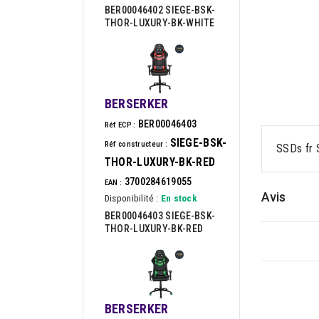
BER00046402 SIEGE-BSK-
THOR-LUXURY-BK-WHITE
BERSERKER
BER00046403
Réf ECP :
SIEGE-BSK-
Réf constructeur :
SSDs fr 
THOR-LUXURY-BK-RED
3700284619055
EAN :
Avis
Disponibilité :
En stock
BER00046403 SIEGE-BSK-
THOR-LUXURY-BK-RED
BERSERKER