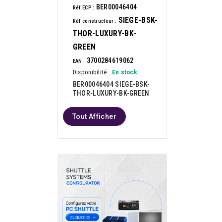
BER00046404
Réf ECP :
SIEGE-BSK-
Réf constructeur :
THOR-LUXURY-BK-
GREEN
3700284619062
EAN :
Disponibilité :
En stock
BER00046404 SIEGE-BSK-
THOR-LUXURY-BK-GREEN
Tout Afficher