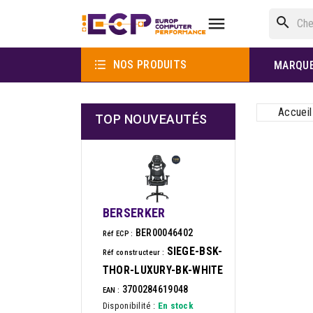

search

NOS PRODUITS
MARQU
Accueil
TOP NOUVEAUTÉS
BERSERKER
BER00046402
Réf ECP :
SIEGE-BSK-
Réf constructeur :
THOR-LUXURY-BK-WHITE
3700284619048
EAN :
Disponibilité :
En stock