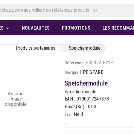
ES
NOUVEAUTES
PROMOTIONS
LES RECOMMA

Produits partenaires
Speichermodule
P00922-B21-2
Référence:
HPE SPARE
Marque
Speichermodule
Speichermodule
EAN : 0190017247373
Poids(Kg) : 0.03
Neuf
État:
-