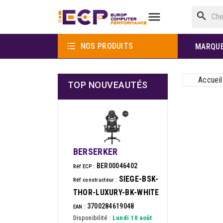

search

NOS PRODUITS
MARQU
Accueil
TOP NOUVEAUTÉS
BERSERKER
BER00046402
Réf ECP :
SIEGE-BSK-
Réf constructeur :
THOR-LUXURY-BK-WHITE
3700284619048
EAN :
Disponibilité :
Lundi 10 août