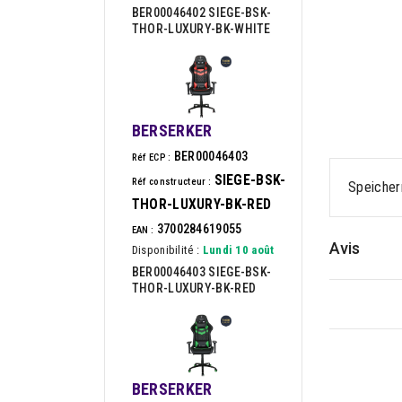
BER00046402 SIEGE-BSK-
THOR-LUXURY-BK-WHITE
BERSERKER
BER00046403
Réf ECP :
SIEGE-BSK-
Réf constructeur :
Speiche
THOR-LUXURY-BK-RED
3700284619055
EAN :
Avis
Disponibilité :
Lundi 10 août
BER00046403 SIEGE-BSK-
THOR-LUXURY-BK-RED
BERSERKER