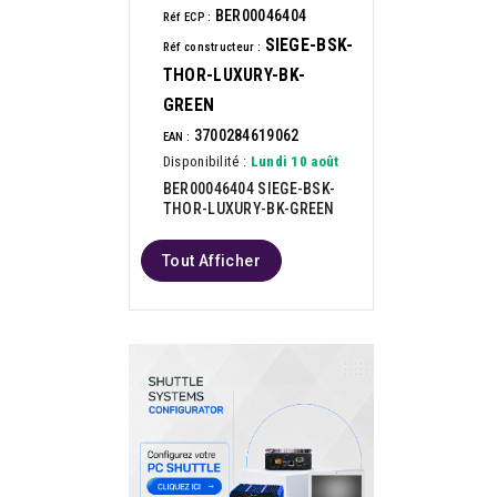
BER00046404
Réf ECP :
SIEGE-BSK-
Réf constructeur :
THOR-LUXURY-BK-
GREEN
3700284619062
EAN :
Disponibilité :
Lundi 10 août
BER00046404 SIEGE-BSK-
THOR-LUXURY-BK-GREEN
Tout Afficher