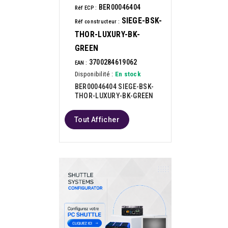
BER00046404
Réf ECP :
SIEGE-BSK-
Réf constructeur :
THOR-LUXURY-BK-
GREEN
3700284619062
EAN :
Disponibilité :
En stock
BER00046404 SIEGE-BSK-
THOR-LUXURY-BK-GREEN
Tout Afficher