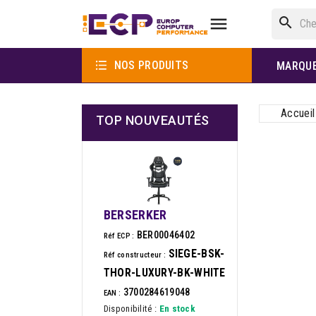

search

NOS PRODUITS
MARQU
Accueil
TOP NOUVEAUTÉS
BERSERKER
BER00046402
Réf ECP :
SIEGE-BSK-
Réf constructeur :
THOR-LUXURY-BK-WHITE
3700284619048
EAN :
Disponibilité :
En stock