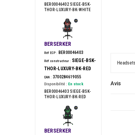
BER00046402 SIEGE-BSK-
THOR-LUXURY-BK-WHITE
BERSERKER
BER00046403
Réf ECP :
SIEGE-BSK-
Réf constructeur :
Headset
THOR-LUXURY-BK-RED
3700284619055
EAN :
Avis
Disponibilité :
En stock
BER00046403 SIEGE-BSK-
THOR-LUXURY-BK-RED
BERSERKER