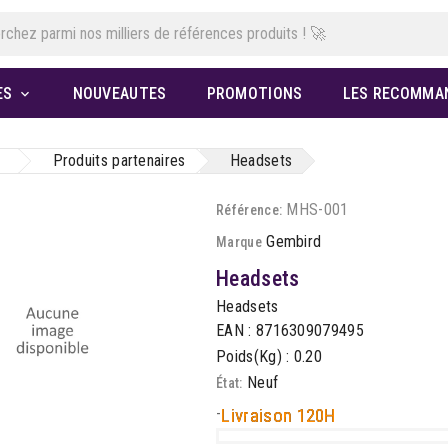
ES
NOUVEAUTES
PROMOTIONS
LES RECOMMA

Produits partenaires
Headsets
MHS-001
Référence:
Gembird
Marque
Headsets
Headsets
EAN : 8716309079495
Poids(Kg) : 0.20
Neuf
État:
-
Livraison 120H