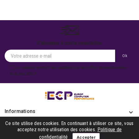
S'abonner à notre newsletter
Je souhaite recevoir des actualités ou des offres promotionnelles
de la part d'ECP.
Informations
keyboard_arrow_down
Produits

Ce site utilise des cookies. En continuant à utiliser ce site, vous
acceptez notre utilisation des cookies.
Politique de
Notre société

confidentialité
Accepter