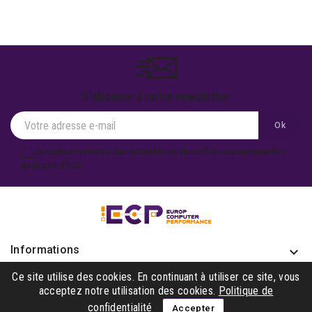
S'abonner à notre newsletter
Je souhaite recevoir des actualités ou des offres promotionnelles
de la part d'ECP.
Informations
keyboard_arrow_down
Produits

Ce site utilise des cookies. En continuant à utiliser ce site, vous
acceptez notre utilisation des cookies.
Politique de
Notre société

confidentialité
Accepter