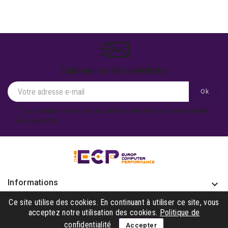
S'abonner à notre newsletter
Je souhaite recevoir des actualités ou des offres promotionnelles
de la part d'ECP.
Informations
keyboard_arrow_down
Produits

Ce site utilise des cookies. En continuant à utiliser ce site, vous
acceptez notre utilisation des cookies.
Politique de
Notre société

confidentialité
Accepter