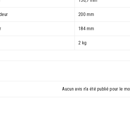
r
156,7 mm
deur
200 mm
r
184 mm
2 kg
Aucun avis n'a été publié pour le m