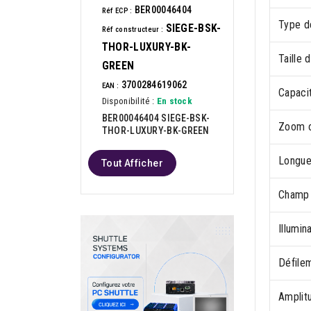
BER00046404
Réf ECP :
Type d
SIEGE-BSK-
Réf constructeur :
THOR-LUXURY-BK-
Taille 
GREEN
3700284619062
EAN :
Capaci
Disponibilité :
En stock
BER00046404 SIEGE-BSK-
Zoom o
THOR-LUXURY-BK-GREEN
Longue
Tout Afficher
Champ d
Illumi
Défilem
Amplit