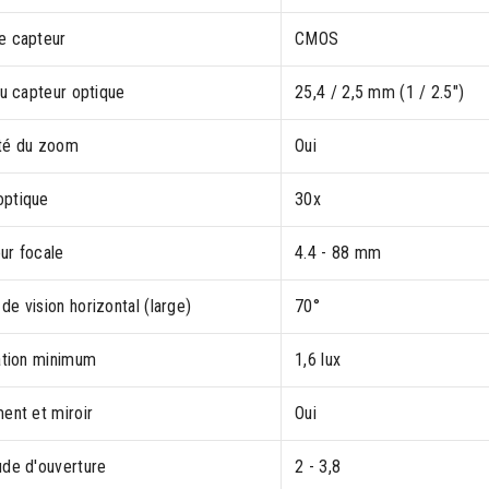
e capteur
CMOS
du capteur optique
25,4 / 2,5 mm (1 / 2.5")
té du zoom
Oui
ptique
30x
ur focale
4.4 - 88 mm
e vision horizontal (large)
70°
nation minimum
1,6 lux
ent et miroir
Oui
ude d'ouverture
2 - 3,8