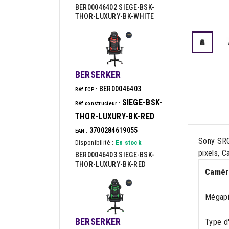
BER00046402 SIEGE-BSK-
THOR-LUXURY-BK-WHITE
BERSERKER
BER00046403
Réf ECP :
SIEGE-BSK-
Réf constructeur :
THOR-LUXURY-BK-RED
3700284619055
EAN :
Sony SRG
Disponibilité :
En stock
pixels, C
BER00046403 SIEGE-BSK-
THOR-LUXURY-BK-RED
Camér
Mégapi
BERSERKER
Type d