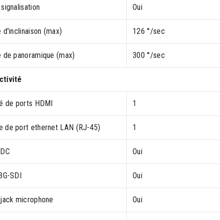
signalisation
Oui
 d'inclinaison (max)
126 °/sec
e de panoramique (max)
300 °/sec
tivité
té de ports HDMI
1
 de port ethernet LAN (RJ-45)
1
 DC
Oui
 3G-SDI
Oui
 jack microphone
Oui