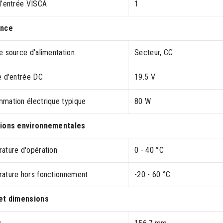
d’entrée VISCA
1
ance
e source d'alimentation
Secteur, CC
e d'entrée DC
19.5 V
mation électrique typique
80 W
ions environnementales
ature d'opération
0 - 40 °C
ature hors fonctionnement
-20 - 60 °C
et dimensions