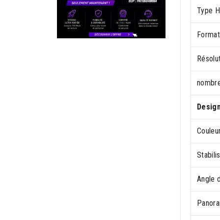
Type 
Format
Résolu
nombre
Desig
Couleur
Stabili
Angle d
Panora