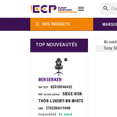

search

NOS PRODUITS
MARQU
Accueil
TOP NOUVEAUTÉS
Sony SR
BERSERKER
BER00046402
Réf ECP :
SIEGE-BSK-
Réf constructeur :
THOR-LUXURY-BK-WHITE
3700284619048
EAN :
Disponibilité :
En stock