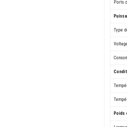
Ports 
Puiss
Type d
Voltag
Consom
Condit
Tempér
Tempér
Poids 